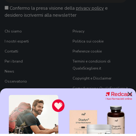
Confermo la presa visione della
privacy policy
e
desidero iscrivermi alla newsletter
Chi siamo
Privacy
I nostri esperti
Politica sui cookie
Contatti
Preferenze cookie
Per i brand
Termini e condizioni di
QualeScegliere.it
News
Copyright e Disclaimer
Osservatorio
Come funziona QualeScegliere.it
×
Ricerca Prodotti
Black Friday 2026