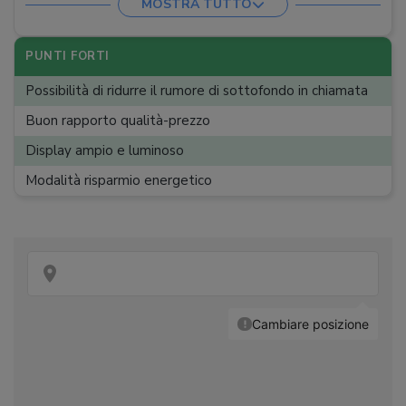
MOSTRA TUTTO
Peso
:
129 g
Navigazione Internet
:
PUNTI FORTI
Schermo
:
LCD a segmenti
Possibilità di ridurre il rumore di sottofondo in chiamata
Retroilluminazione
:
Buon rapporto qualità-prezzo
Display ampio e luminoso
Modalità risparmio energetico