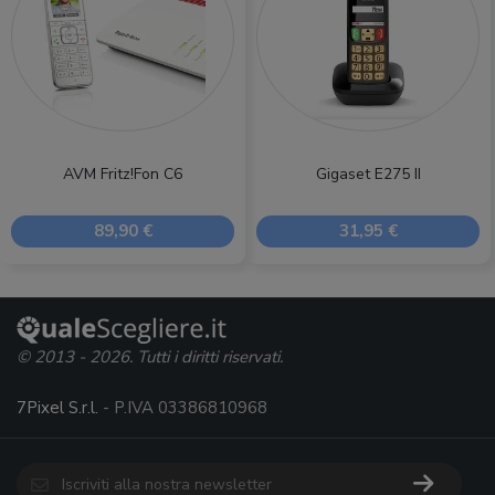
AVM Fritz!Fon C6
Gigaset E275 II
89,90 €
31,95 €
© 2013 - 2026. Tutti i diritti riservati.
7Pixel S.r.l.
- P.IVA 03386810968