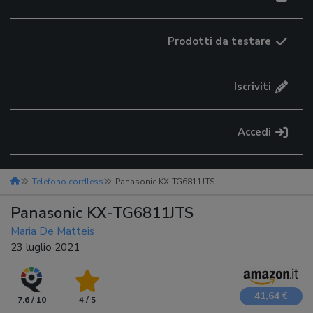
Prodotti da testare
Iscriviti
Accedi
Telefono cordless
Panasonic KX-TG6811JTS
Panasonic KX-TG6811JTS
Maria De Matteis
23 luglio 2021
41,64 €
7.6 / 10
4 / 5