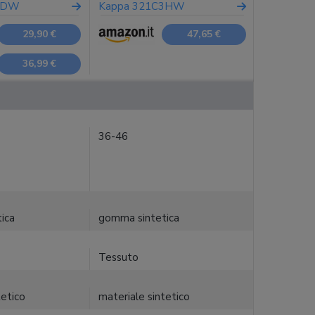
4DW
Kappa 321C3HW
29,90 €
47,65 €
36,99 €
36-46
ica
gomma sintetica
Tessuto
tetico
materiale sintetico