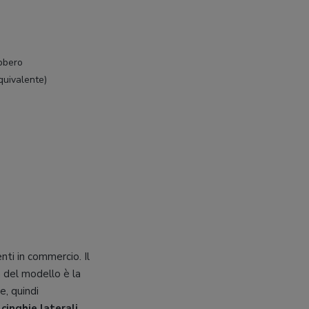
bbero
equivalente)
nti in commercio. Il
à del modello è la
e, quindi
cinghie laterali