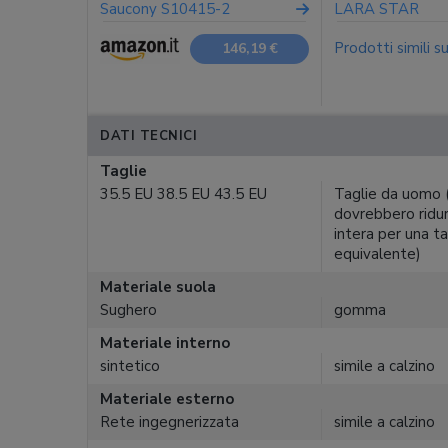
Saucony S10415-2
LARA STAR
Prodotti simili s
146,19 €
DATI TECNICI
Taglie
35.5 EU 38.5 EU 43.5 EU
Taglie da uomo 
dovrebbero ridur
intera per una ta
equivalente)
Materiale suola
Sughero
gomma
Materiale interno
sintetico
simile a calzino
Materiale esterno
Rete ingegnerizzata
simile a calzino