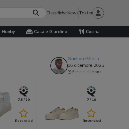
Classifiche
News
Tester
e Hobby
Casa e Giardino
Cucina
Gianluca Gilletti
16 dicembre 2025
6 minuti di lettura
7.5 / 10
7 / 10
Recensisci
Recensisci