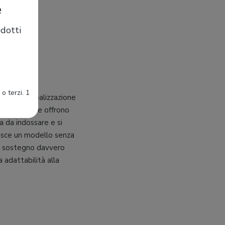
e
dotti
ilazione.
piede
o terzi. 1
stante la realizzazione
forazioni che offrono
a da indossare e si
tisce un modello senza
n sostegno davvero
 adattabilità alla