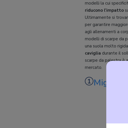
modelli la cui specific
riducono l’impatto
su
Ultimamente si trovan
per garantire maggiore 
agli allenamenti a corp
modelli di scarpe da p
una suola molto rigid
caviglia
durante il so
scarpe da palestra è ar
mercato.
Migliore