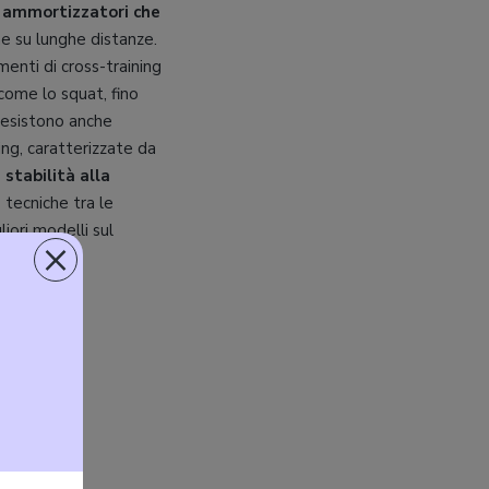
i
ammortizzatori che
he su lunghe distanze.
enti di cross-training
 come lo squat, fino
e esistono anche
ing, caratterizzate da
stabilità alla
 tecniche tra le
iori modelli sul
×