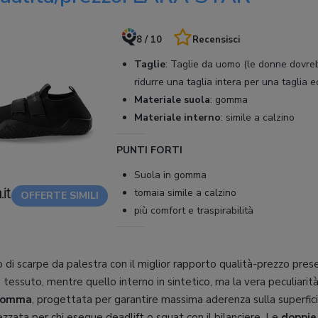
8 / 10
Recensisci
Taglie
:
Taglie da uomo (le donne dovre
ridurre una taglia intera per una taglia 
Materiale suola
:
gomma
Materiale interno
:
simile a calzino
PUNTI FORTI
Suola in gomma
tomaia simile a calzino
OFFERTE SIMILI
più comfort e traspirabilità
 di scarpe da palestra con il miglior rapporto qualità-prezzo prese
 tessuto, mentre quello interno in sintetico, ma la vera peculiarit
 gomma
, progettata per garantire massima aderenza sulla superfici
zata per chi esegue deadlift o squat con il bilanciere. Le
doppie 