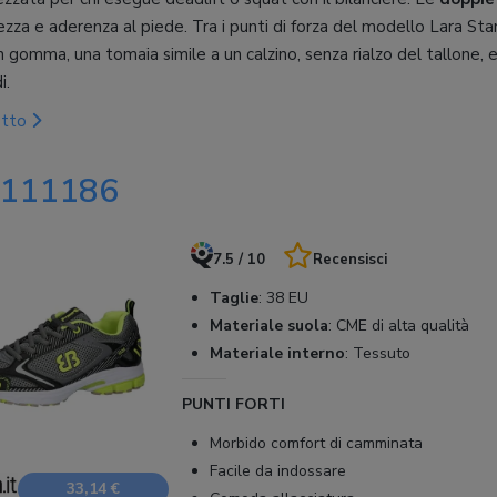
zza e aderenza al piede. Tra i punti di forza del modello Lara Sta
n gomma, una tomaia simile a un calzino, senza rialzo del tallone, e
i.
otto
g 111186
7.5 / 10
Recensisci
Taglie
:
38 EU
Materiale suola
:
CME di alta qualità
Materiale interno
:
Tessuto
PUNTI FORTI
Morbido comfort di camminata
Facile da indossare
33,14 €