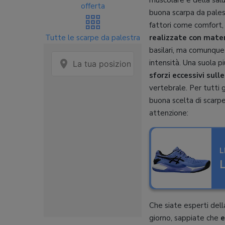
muscolare e della salu
offerta
buona scarpa da pales
fattori come comfort,
Tutte le scarpe da palestra
realizzate con mater
basilari, ma comunque a
intensità. Una suola pi
sforzi eccessivi sulle
vertebrale. Per tutti 
buona scelta di scarpe
attenzione:
L
L
Che siate esperti dell
giorno, sappiate che
e