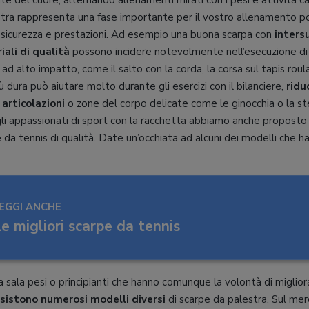
te del cuore, alternando allenamenti mirati con i pesi e attività ca
tra rappresenta una fase importante per il vostro allenamento p
 sicurezza e prestazioni. Ad esempio una buona scarpa con
inters
iali di qualità
possono incidere notevolmente nell’esecuzione di e
d alto impatto, come il salto con la corda, la corsa sul tapis roulan
ù dura può aiutare molto durante gli esercizi con il bilanciere,
ridu
 articolazioni
o zone del corpo delicate come le ginocchia o la s
gli appassionati di sport con la racchetta abbiamo anche proposto 
 da tennis di qualità. Date un’occhiata ad alcuni dei modelli che h
EGGI ANCHE
e migliori scarpe da tennis
a sala pesi o principianti che hanno comunque la volontà di miglior
sistono numerosi modelli diversi
di scarpe da palestra. Sul me