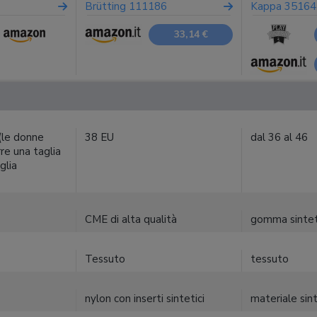
Brütting 111186
Kappa 3516
u
33,14 €
(le donne
38 EU
dal 36 al 46
re una taglia
glia
CME di alta qualità
gomma sintet
Tessuto
tessuto
nylon con inserti sintetici
materiale sin