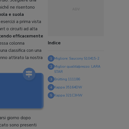
rdio. Scegliere una
oiché ne risentono
uola e suola
sercizi a prima vista
t o circuiti ad alta
cendo efficacemente
Indice
tessa colonna
una classifica con una
anno attirato la nostra
1
Migliore: Saucony S10415-2
2
Miglior qualità/prezzo: LARA
STAR
3
Brütting 111186
4
Kappa 35164DW
5
Kappa 321C3HW
arsi giorno dopo
rcato sono presenti