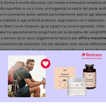
ità tecnica è rivolta alla corsa, con tomaia e intersuola completa d
lla superficie su cui si corre, proteggendo la salute del piede anc
o in commercio anche varianti particolarmente adatte agli allenam
stabilità in ogni attività praticata, dagli esercizi con il bilanciere,
o libero come i burpees, gli air squat e la corsa in generale. Infin
alestra appositamente progettate per la disciplina del weightlift
a e persino da un tacco leggermente rialzato per
offrire massima 
llevamento del bilanciere. Ora che abbiamo visto alcune differenze
rivato il momento di svelare la nostra classifica con alcuni dei migl
: Saucony S10415-2
9 / 10
Recensisci
Taglie
:
35.5 EU 38.5 EU 43.5 EU
Materiale suola
:
Sughero
Materiale interno
:
sintetico