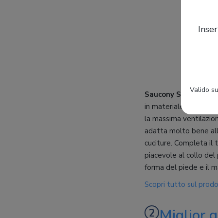
Inser
Valido su
Saucony S10415-2
so
in materiale sintetico
la massima ventilazio
adatta molto bene all
cuciture. Completa il
piacevole al collo del
forma del piede e il 
Scopri tutto sul prod
Miglior 