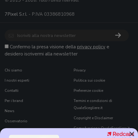
© 2013 - 2026. Tutti i diritti riservati.
7Pixel S.r.l.
- P.IVA 03386810968
Confermo la presa visione della
privacy policy
e
desidero iscrivermi alla newsletter
Chi siamo
Privacy
I nostri esperti
Politica sui cookie
Contatti
Preferenze cookie
Per i brand
Termini e condizioni di
QualeScegliere.it
News
Copyright e Disclaimer
Osservatorio
Come funziona QualeScegliere.it
×
Ricerca Prodotti