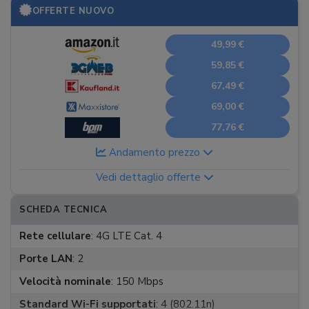
OFFERTE NUOVO
49,99 €
59,85 €
67,49 €
69,00 €
77,76 €
Andamento prezzo
Vedi dettaglio offerte
SCHEDA TECNICA
Rete cellulare
:
4G LTE Cat. 4
Porte LAN
:
2
Velocità nominale
:
150 Mbps
Standard Wi-Fi supportati
:
4 (802.11n)