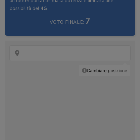
un router portatile, ma la potenza è limitata alle
possibilità del
4G
.
7
VOTO FINALE: