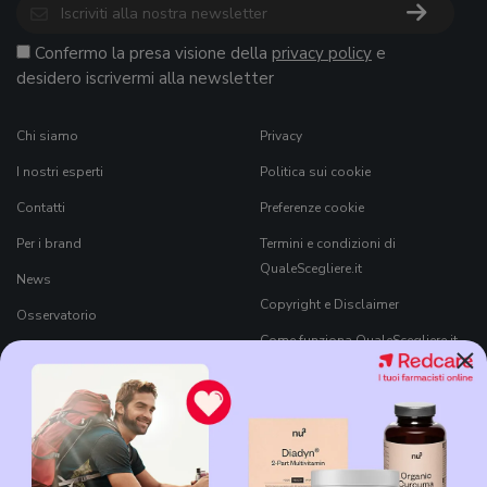
Confermo la presa visione della
privacy policy
e
desidero iscrivermi alla newsletter
Chi siamo
Privacy
I nostri esperti
Politica sui cookie
Contatti
Preferenze cookie
Per i brand
Termini e condizioni di
QualeScegliere.it
News
Copyright e Disclaimer
Osservatorio
Come funziona QualeScegliere.it
×
Ricerca Prodotti
Black Friday 2026