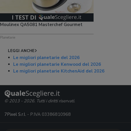
Moulinex QA5081 Masterchef Gourmet
Planetarie
LEGGI ANCHE
Le migliori planetarie del 2026
Le migliori planetarie Kenwood del 2026
Le migliori planetarie KitchenAid del 2026
© 2013 - 2026. Tutti i diritti riservati.
7Pixel S.r.l.
- P.IVA 03386810968