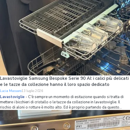
Lavastoviglie Samsung Bespoke Serie 90 AI: i calici più delicati
e le tazze da collezione hanno il loro spazio dedicato
Lucia Massaro
13 luglio 2026
Lavastoviglie
-
C'è sempre un momento di esitazione quando si tratta di
mettere i bicchieri di cristallo o le tazze da collezione in lavastoviglie. Il
rischio di aloni o rotture è molto alto. Ed è proprio partendo da questo
problema che Samsung ha ripensato l’organizzazione dello spazio interno
della lavastov