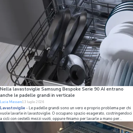
partendo proprio da questo principio, combinando una classe energetica A
con strumenti int
Nella lavastoviglie Samsung Bespoke Serie 90 AI entrano
anche le padelle grandi in verticale
Lucia Massaro
13 luglio 2026
Lavastoviglie
-
Le padelle grandi sono un vero e proprio problema per chi
vuole lavarle in lavastoviglie. O occupano spazio esagerato, costringendoci
a cicli con cestelli mezzi vuoti, oppure finiamo per lavarle a mano per
mettere più stoviglie possibile in lavastoviglie. Se non volete avere più
questo problema,