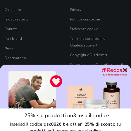
Chi siamo
Privacy
I nostri esperti
Politica sui cookie
Contatti
Preferenze cookie
Per i brand
Termini e condizioni di
QualeScegliere.it
News
Copyright e Disclaimer
Osservatorio
Come funziona QualeScegliere.it
×
Ricerca Prodotti
Black Friday 2026
-25% sui prodotti nu3: usa il codice
Inserisci il codice
qsc0826it
e ottieni
25% di sconto
sui
7Pixel S.r.l.
è parte di
Mavriq
, il nome commerciale che contraddistingue