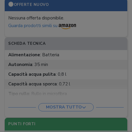
OFFERTE NUOVO
Nessuna offerta disponibile.
Guarda prodotti simili su
SCHEDA TECNICA
Alimentazione
:
Batteria
Autonomia
:
35 min
Capacità acqua pulita
:
0,8 l
Capacità acqua sporca
:
0,72 l
Tipo rullo
:
Rullo in microfibra
Lavaggio rulli
:
Automatico
MOSTRA TUTTO
App
:
Base di stazionamento
:
Pulizia automatica, Ricarica,
PUNTI FORTI
Parcheggio