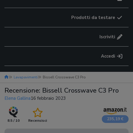
Prodotti da testare
Iscriviti
Accedi
Lavapavimenti
Bissell Crosswave C3 Pro
Recensione: Bissell Crosswave C3 Pro
Elena Gallina
16 febbraio 2023
235,19 €
8.5 / 10
Recensisci