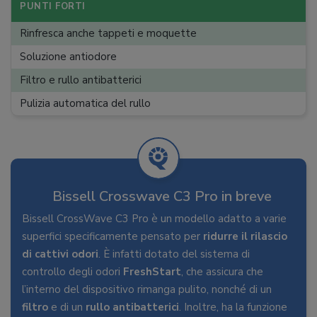
Base di stazionamento
:
Pulizia automatica, Parcheggio
PUNTI FORTI
Lunghezza cavo
:
7,5 m
Rinfresca anche tappeti e moquette
Peso
:
5 kg
Soluzione antiodore
Filtro e rullo antibatterici
Pulizia automatica del rullo
Bissell Crosswave C3 Pro in breve
Bissell CrossWave C3 Pro è un modello adatto a varie
superfici specificamente pensato per
ridurre il rilascio
di cattivi odori
. È infatti dotato del sistema di
controllo degli odori
FreshStart
, che assicura che
l’interno del dispositivo rimanga pulito, nonché di un
filtro
e di un
rullo antibatterici
. Inoltre, ha la funzione