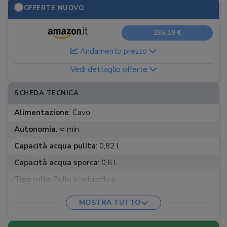
OFFERTE NUOVO
235,19 €
Andamento prezzo
Vedi dettaglio offerte
SCHEDA TECNICA
Alimentazione
:
Cavo
Autonomia
:
∞ min
Capacità acqua pulita
:
0,82 l
Capacità acqua sporca
:
0,6 l
Tipo rullo
:
Rullo in microfibra
Lavaggio rulli
:
Automatico
MOSTRA TUTTO
App
: