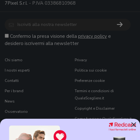
7Pixel S.r.l.
- P.IVA 03386810968
Confermo la presa visione della
privacy policy
e
desidero iscrivermi alla newsletter
Chi siamo
Privacy
I nostri esperti
Politica sui cookie
Contatti
Preferenze cookie
Per i brand
Termini e condizioni di
QualeScegliere.it
News
Copyright e Disclaimer
Osservatorio
Come funziona QualeScegliere.it
×
Ricerca Prodotti
Black Friday 2026