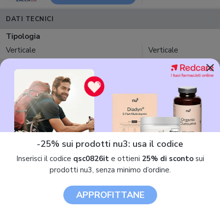
DATI TECNICI
Tipologia
Verticale
Verticale
×
Peso massimo utilizzatore
150 kg
150 kg
Peso volano
14 kg
3 kg
Tipologia resistenza
Elettromagnetica
Magnetica
-25% sui prodotti nu3: usa il codice
Programmi preimpostati
Inserisci il codice
qsc0826it
e ottieni
25% di sconto
sui
9
n.d.
prodotti nu3, senza minimo d’ordine.
Informazioni display
APPROFITTANE
Calorie, Distanza, Livello di resistenza,
Calorie, Distanza, Pu
Pulsazioni, Tempo, Velocità
Velocità