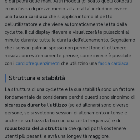
e dai palmi delle mani. Altri modelli (di solito quelli collocati
in una fascia di prezzo medio-alta e alta) includono invece
una
fascia cardiaca
che si applica intorno al petto
dell’utilizzatore e che viene automaticamente letta dalla
cyclette, il cui display rileverà e visualizzerà le pulsazioni al
minuto durante tutta la durata dell’allenamento. Segnaliamo
che i sensori palmari spesso non permettono di ottenere
misurazioni estremamente precise, come invece è possibile
con i
cardiofrequenzimetri
che utilizzino una
fascia cardiaca
.
Struttura e stabilità
La struttura di una cyclette e la sua stabilità sono un fattore
fondamentale da considerare perché questi sono sinonimo di
sicurezza durante l’utilizzo
(se ad allenarsi sono diverse
persone, se si svolgono sessioni di allenamento intense e
anche se si utilizza la bici con una certa frequenza) e di
robustezza della struttura
che quindi potrà sostenere
utenti più pesanti e avrà una longevità maggiore.