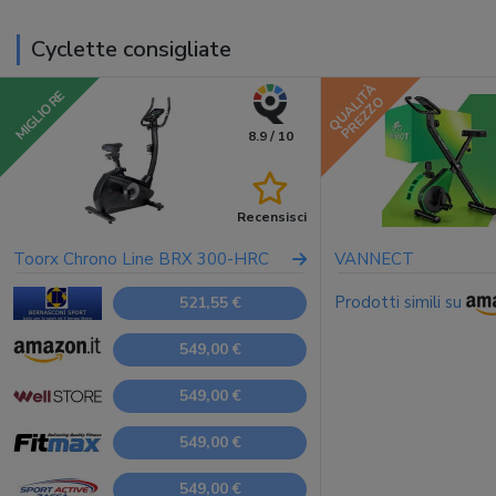
Cyclette consigliate
QUALITÀ
MIGLIORE
PREZZO
8.9 / 10
Recensisci
Toorx Chrono Line BRX 300-HRC
VANNECT
Prodotti simili su
521,55 €
549,00 €
549,00 €
549,00 €
549,00 €