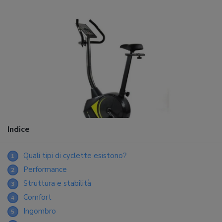
Indice
Quali tipi di cyclette esistono?
1
Performance
2
Struttura e stabilità
3
Comfort
4
Ingombro
5