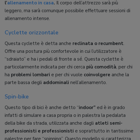
l’
allenamento in casa
.
Il corpo dell’attrezzo sarà più
leggero, ma sarà comunque possibile effettuare sessioni di
allenamento intense.
Cyclette orizzontale
Questa cyclette è detta anche
reclinata o recumbent
.
Offre una postura più confortevole in cui l’utilizzatore è
“sdraiato” e ha i pedali di fronte a sé. Questa cyclette è
particolarmente indicata per chi cerca
più comodità
, per chi
ha
problemi
lombari
e per chi vuole
coinvolgere
anche la
parte bassa degli
addominali
nell’allenamento.
Spin-bike
Questo tipo di bici è anche detto “
indoor”
ed è in grado
infatti di simulare a casa propria o in palestra la pedalata
della bike da strada, utilizzata anche dagli
atleti semi-
professionisti e professionisti
e soprattutto in tantissime
palestre per fare “spinning”. Questo modello si caratterizza