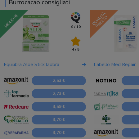
Burrocacao consigliati
QUALITÀ
MIGLIORE
PREZZO
9 / 10
4 / 5
Equilibra Aloe Stick labbra
Labello Med Repair
2,53 €
2,73 €
3,59 €
3,70 €
3,70 €