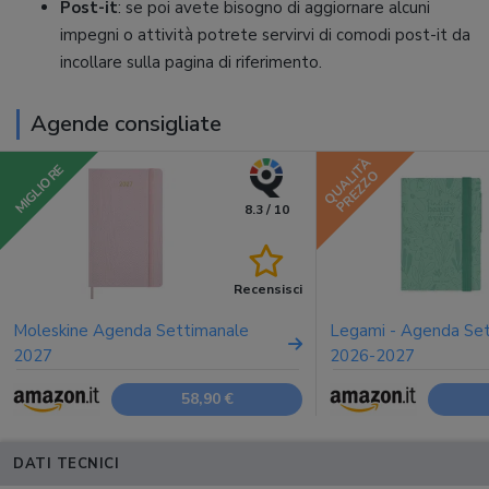
Post-it
: se poi avete bisogno di aggiornare alcuni
impegni o attività potrete servirvi di comodi post-it da
incollare sulla pagina di riferimento.
Agende consigliate
QUALITÀ
MIGLIORE
PREZZO
8.3 / 10
Recensisci
Moleskine Agenda Settimanale
Legami - Agenda Se
2027
2026-2027
58,90 €
DATI TECNICI