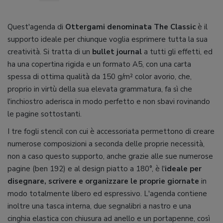
Quest'agenda di
Ottergami denominata The Classic
è il
supporto ideale per chiunque voglia esprimere tutta la sua
creatività. Si tratta di un
bullet journal
a tutti gli effetti, ed
ha una copertina rigida e un formato A5, con una carta
spessa di ottima qualità da 150 g/m² color avorio, che,
proprio in virtù della sua elevata grammatura, fa sì che
l'inchiostro aderisca in modo perfetto e non sbavi rovinando
le pagine sottostanti.
I tre fogli stencil con cui è accessoriata permettono di creare
numerose composizioni a seconda delle proprie necessità,
non a caso questo supporto, anche grazie alle sue numerose
pagine (ben 192) e al design piatto a 180°, è l'
ideale per
disegnare, scrivere e organizzare le proprie giornate
in
modo totalmente libero ed espressivo. L'agenda contiene
inoltre una tasca interna, due segnalibri a nastro e una
cinghia elastica con chiusura ad anello e un portapenne, così