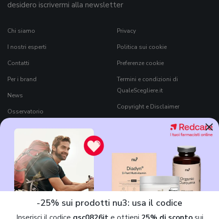
desidero iscrivermi alla newsletter
Chi siamo
Privacy
I nostri esperti
Politica sui cookie
Contatti
Preferenze cookie
Per i brand
Termini e condizioni di
QualeScegliere.it
News
Copyright e Disclaimer
Osservatorio
×
Come funziona QualeScegliere.it
Ricerca Prodotti
Black Friday 2026
-25% sui prodotti nu3: usa il codice
Inserisci il codice
qsc0826it
e ottieni
25% di sconto
sui