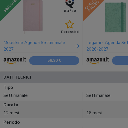
QUALITÀ
MIGLIORE
PREZZO
8.3 / 10
Recensisci
Moleskine Agenda Settimanale
Legami - Agenda Se
2027
2026-2027
58,90 €
DATI TECNICI
Tipo
Settimanale
Settimanale
Durata
12 mesi
16 mesi
Periodo