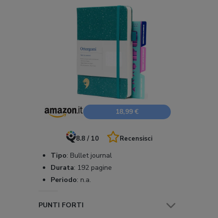
18,99 €
8.8 / 10
Recensisci
Tipo
:
Bullet journal
Durata
:
192 pagine
Periodo
:
n.a.
PUNTI FORTI