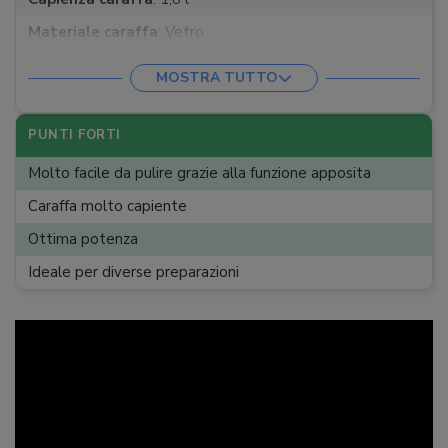
Materiale caraffa
:
Vetro
Velocità
:
Progressiva
MOSTRA TUTTO
Funzioni
:
Dolci, Pulizia facile, Pulse, Tritaghiaccio, Zuppe
PUNTI FORTI
Molto facile da pulire grazie alla funzione apposita
Caraffa molto capiente
Ottima potenza
Ideale per diverse preparazioni