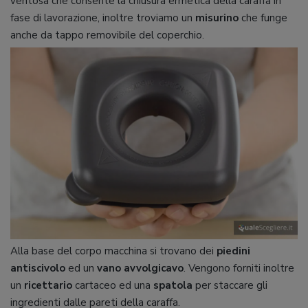
ventosa che consente la chiusura ermetica della caraffa in
fase di lavorazione, inoltre troviamo un
misurino
che funge
anche da tappo removibile del coperchio.
Alla base del corpo macchina si trovano dei
piedini
antiscivolo
ed un
vano avvolgicavo
. Vengono
forniti inoltre
un
ricettario
cartaceo ed una
spatola
per staccare gli
ingredienti dalle pareti della caraffa.