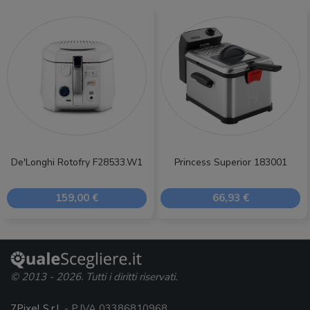
De'Longhi Rotofry F28533.W1
Princess Superior 183001
159,00 €
66,93 €
© 2013 - 2026. Tutti i diritti riservati.
7Pixel S.r.l.
- P.IVA 03386810968