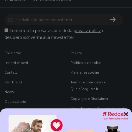
Confermo la presa visione della
privacy policy
e
desidero iscrivermi alla newsletter
Chi siamo
Privacy
I nostri esperti
Politica sui cookie
Contatti
Preferenze cookie
Per i brand
Termini e condizioni di
QualeScegliere.it
News
Copyright e Disclaimer
Osservatorio
Come funziona QualeScegliere.it
×
Ricerca Prodotti
Black Friday 2026