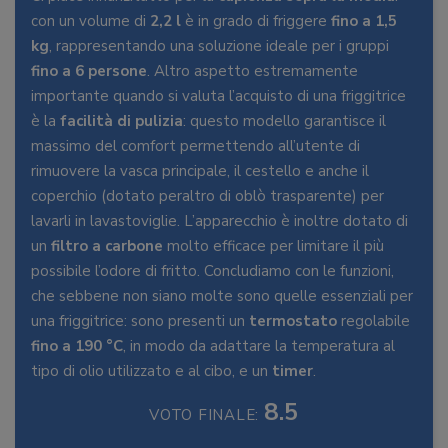
con un volume di
2,2 l
è in grado di friggere
fino a 1,5
kg
, rappresentando una soluzione ideale per i gruppi
fino a 6 persone
. Altro aspetto estremamente
importante quando si valuta l’acquisto di una friggitrice
è la
facilità di pulizia
: questo modello garantisce il
massimo del comfort permettendo all’utente di
rimuovere la vasca principale, il cestello e anche il
coperchio (dotato peraltro di oblò trasparente) per
lavarli in lavastoviglie. L’apparecchio è inoltre dotato di
un
filtro a carbone
molto efficace per limitare il più
possibile l’odore di fritto. Concludiamo con le funzioni,
che sebbene non siano molte sono quelle essenziali per
una friggitrice: sono presenti un
termostato
regolabile
fino a 190 °C
, in modo da adattare la temperatura al
tipo di olio utilizzato e al cibo, e un
timer
.
8.5
VOTO FINALE: