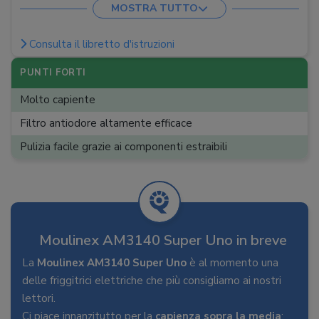
MOSTRA TUTTO
Scarico olio
:
Consulta il libretto d'istruzioni
Dimensioni (A x L x P)
:
28,1 x 28,9 x 38,8 cm
Peso
:
4,54 kg
PUNTI FORTI
Molto capiente
Filtro antiodore altamente efficace
Pulizia facile grazie ai componenti estraibili
Moulinex AM3140 Super Uno in breve
La
Moulinex AM3140 Super Uno
è al momento una
delle friggitrici elettriche che più consigliamo ai nostri
lettori.
Ci piace innanzitutto per la
capienza sopra la media
: