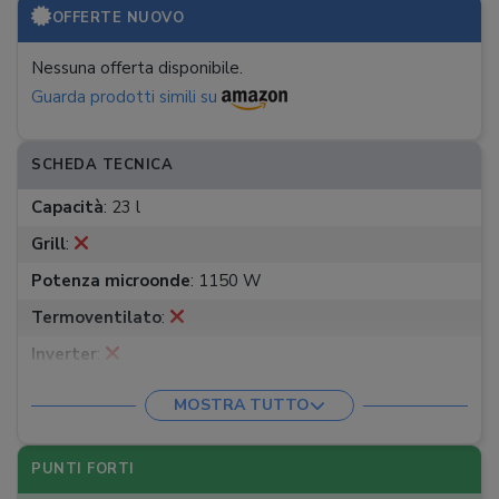
OFFERTE NUOVO
Nessuna offerta disponibile.
Guarda prodotti simili su
SCHEDA TECNICA
Capacità
:
23 l
Grill
:
Potenza microonde
:
1150 W
Termoventilato
:
Inverter
:
Programmi
:
Scongelamento rapido
MOSTRA TUTTO
Dimensioni (L x A x P)
:
48,9 x 27,5 x 37,4 cm
Peso
:
11,5 kg
PUNTI FORTI