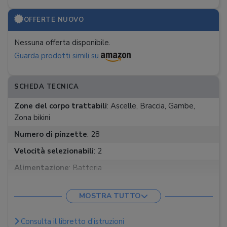
OFFERTE NUOVO
Nessuna offerta disponibile.
Guarda prodotti simili su
SCHEDA TECNICA
Zone del corpo trattabili
:
Ascelle, Braccia, Gambe,
Zona bikini
Numero di pinzette
:
28
Velocità selezionabili
:
2
Alimentazione
:
Batteria
Autonomia
:
30 min
MOSTRA TUTTO
Indicatore stato batteria
:
Tempo di ricarica
:
1 h
Consulta il libretto d'istruzioni