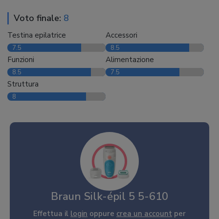
Voto finale:
8
Testina epilatrice
Accessori
7.5
8.5
Funzioni
Alimentazione
8.5
7.5
Struttura
8
Braun Silk-épil 5 5-610
Effettua il
login
oppure
crea un account
per