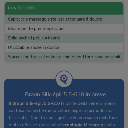
Utilizzabile sotto la doccia
:
PUNTI FORTI
Testina lavabile
:
Cappuccio massaggiante per attenuare il dolore
Luce integrata
:
Ideale per le prime epilazioni
Testine
:
Testina rasoio, Testina zone delicate
Epila anche i peli cortissimi
Riduttori
:
Accessorio massaggiante, Trimmer
Utilizzabile anche in doccia
Accessori
:
Custodia, Spazzolina per pulizia
5 accessori tra cui testina rasoio e riduttore zone sensibili
Braun Silk-épil 5 5-610 in breve
Il
Braun Silk-épil 5 5-610
fa parte della serie 5, meno
costosa ma anche meno veloce rispetto ai modelli di
fascia alta. Questo non significa che non sia un epilatore
molto efficace: grazie alla
tecnologia Microgrip
e alla