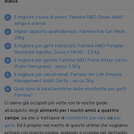
Indice
Il migliore a base di pesce: Farmina N&D Ocean Adult
1
aringa e arancia
Miglior rapporto qualità/prezzo: Farmina Fun Cat Meat
2
20kg
Il migliore per gatti sterilizzati: Farmina N&D Pumpkin
3
Neutered Agnello, Zucca e Mirtilli - 1,5 kg
Il migliore per gattini: Farmina N&D Prime Kitten Gatto
4
(Pollo Melograno) - secco 1.5Kg
Il migliore per calcoli renali: Farmina Vet Life Struvite
5
Management Adult Gatto - secco 2Kg
Quali sono le caratteristiche delle crocchette per gatti
6
Farmina?
Ci siamo già occupati più volte con le nostre guide
all’acquisto degli
alimenti per i nostri amici a quattro
zampe
, sia che si trattasse di
crocchette per cani
, sia
per
gatti
. Ed è proprio nel merito di queste ultime che vogliamo
entrare con questa pagina, andando a scoprire nel dettaglio