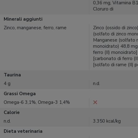
0,36 mg, Vitamina B
Cloruro di
Minerali aggiunti
Zinco, manganese, ferro, rame
Zinco (ossido di zinco
(solfato di zinco mon
Manganese (solfato
monoidrato) 48,8 mg, 
ferro (II) monoidrato
[carbonato di ferro (
[solfato di rame (II) 
Taurina
4 g
n.d.
Grassi Omega
Omega-6 3,1%, Omega-3 1,4%
Calorie
n.d.
3.350 kcal/kg
Dieta veterinaria