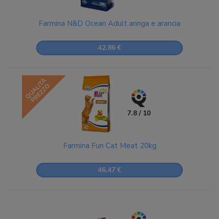
Farmina N&D Ocean Adult aringa e arancia
42,86 €
QUALITÀ
PREZZO
7.8 / 10
Farmina Fun Cat Meat 20kg
46,47 €