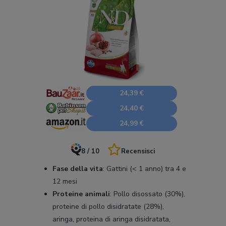
24,39 €
24,40 €
24,99 €
8 / 10
Recensisci
Fase della vita
:
Gattini (< 1 anno) tra 4 e
12 mesi
Proteine animali
:
Pollo disossato (30%),
proteine di pollo disidratate (28%),
aringa, proteina di aringa disidratata,