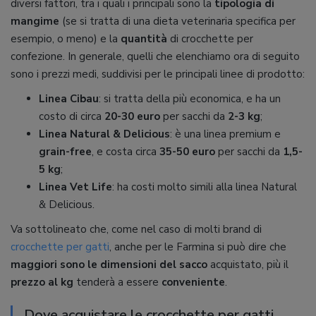
diversi fattori, tra i quali i principali sono la
tipologia di
mangime
(se si tratta di una dieta veterinaria specifica per
esempio, o meno) e la
quantità
di crocchette per
confezione. In generale, quelli che elenchiamo ora di seguito
sono i prezzi medi, suddivisi per le principali linee di prodotto:
Linea Cibau
: si tratta della più economica, e ha un
costo di circa
20-30 euro
per sacchi da
2-3 kg
;
Linea Natural & Delicious
: è una linea premium e
grain-free
, e costa circa
35-50 euro
per sacchi da
1,5-
5 kg
;
Linea Vet Life
: ha costi molto simili alla linea Natural
& Delicious.
Va sottolineato che, come nel caso di molti brand di
crocchette per gatti
, anche per le Farmina si può dire che
maggiori sono le dimensioni del sacco
acquistato, più il
prezzo al kg
tenderà a essere
conveniente
.
Dove acquistare le crocchette per gatti