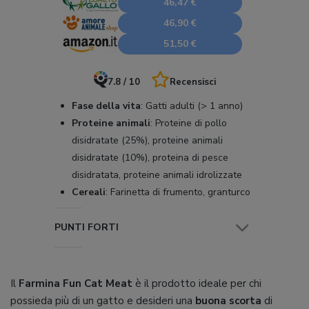
46,47 €
46,90 €
51,50 €
7.8 / 10
Recensisci
Fase della vita
:
Gatti adulti (> 1 anno)
Proteine animali
:
Proteine di pollo
disidratate (25%), proteine animali
disidratate (10%), proteina di pesce
disidratata, proteine animali idrolizzate
Cereali
:
Farinetta di frumento, granturco
PUNTI FORTI
Il
Farmina Fun Cat Meat
è il prodotto ideale per chi
possieda più di un gatto e desideri una
buona scorta
di