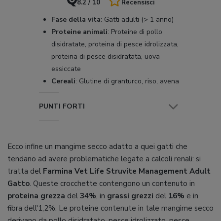
8.2 / 10
Recensisci
Fase della vita
:
Gatti adulti (> 1 anno)
Proteine animali
:
Proteine di pollo
disidratate, proteina di pesce idrolizzata,
proteina di pesce disidratata, uova
essiccate
Cereali
:
Glutine di granturco, riso, avena
PUNTI FORTI
Ecco infine un mangime secco adatto a quei gatti che
tendano ad avere problematiche legate a calcoli renali: si
tratta del
Farmina Vet Life Struvite Management Adult
Gatto
. Queste crocchette contengono un contenuto in
proteina grezza
del
34%
, in
grassi grezzi
del
16%
e in
fibra dell'1,2%. Le proteine contenute in tale mangime secco
derivano da pollo disidratato, pesce idrolizzato, pesce