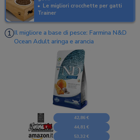
Le migliori crocchette per gatti
Trainer
Il migliore a base di pesce: Farmina N&D
Ocean Adult aringa e arancia
42,86 €
44,81 €
53,32 €