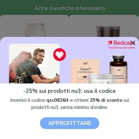
Altre classifiche interessanti
×
Crocchette per gatti
Dispenser cibo gatti
-25% sui prodotti nu3: usa il codice
Inserisci il codice
qsc0826it
e ottieni
25% di sconto
sui
prodotti nu3, senza minimo d’ordine.
APPROFITTANE
© 2013 - 2026. Tutti i diritti riservati.