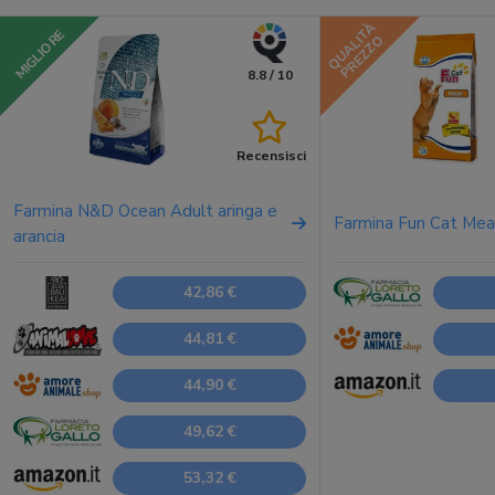
QUALITÀ
MIGLIORE
PREZZO
8.8 / 10
Recensisci
Farmina N&D Ocean Adult aringa e
Farmina Fun Cat Mea
arancia
42,86 €
44,81 €
44,90 €
49,62 €
53,32 €