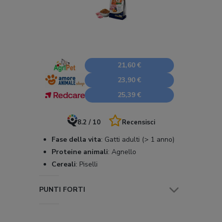
21,60 €
23,90 €
25,39 €
8.2 / 10
Recensisci
Fase della vita
:
Gatti adulti (> 1 anno)
Proteine animali
:
Agnello
Cereali
:
Piselli
PUNTI FORTI