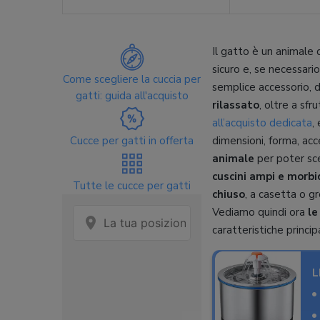
Il gatto è un animale 
sicuro e, se necessari
Come scegliere la cuccia per
semplice accessorio, d
gatti: guida all'acquisto
rilassato
, oltre a sf
all’acquisto dedicata
,
Cucce per gatti in offerta
dimensioni, forma, ac
animale
per poter sce
cuscini ampi e morbi
Tutte le cucce per gatti
chiuso
, a casetta o gr
Vediamo quindi ora
le
caratteristiche principa
L