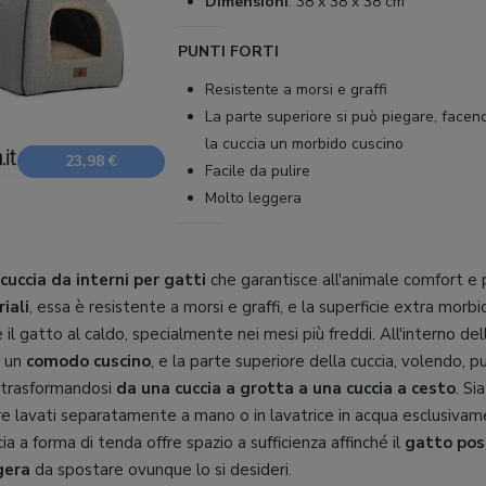
Dimensioni
:
38 x 38 x 38 cm
PUNTI FORTI
Resistente a morsi e graffi
La parte superiore si può piegare, facen
la cuccia un morbido cuscino
23,98 €
Facile da pulire
Molto leggera
cuccia da interni per gatti
che garantisce all'animale comfort e p
iali
, essa è resistente a morsi e graffi, e la superficie extra morbid
l gatto al caldo, specialmente nei mesi più freddi. All'interno del
e un
comodo cuscino
, e la parte superiore della cuccia, volendo, p
, trasformandosi
da una cuccia a grotta a una cuccia a cesto
. Si
e lavati separatamente a mano o in lavatrice in acqua esclusivame
a a forma di tenda offre spazio a sufficienza affinché il
gatto pos
gera
da spostare ovunque lo si desideri.