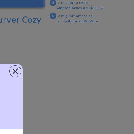
4
La migliore a cesto:
AmazonBasics AMZRB-002
5
La migliore amaca da
Curver Cozy
termosifone: PiuPet Pepe
×
 due gatti