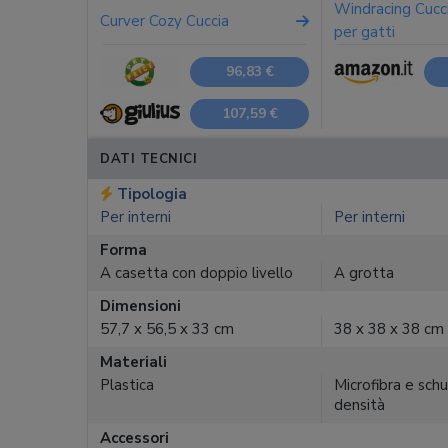
Windracing Cucci
Curver Cozy Cuccia
per gatti
96,83 €
107,59 €
DATI TECNICI
Tipologia
Per interni
Per interni
Forma
A casetta con doppio livello
A grotta
Dimensioni
57,7 x 56,5 x 33 cm
38 x 38 x 38 cm
Materiali
Plastica
Microfibra e sch
densità
Accessori