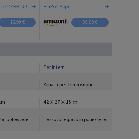
cs AMZRB-002
PiuPet Pepe
16,99 €
39,98 €
Per interni
Amaca per termosifone
 cm
42 X 27 X 13 cm
ta, poliestere
Tessuto felpato in poliestere