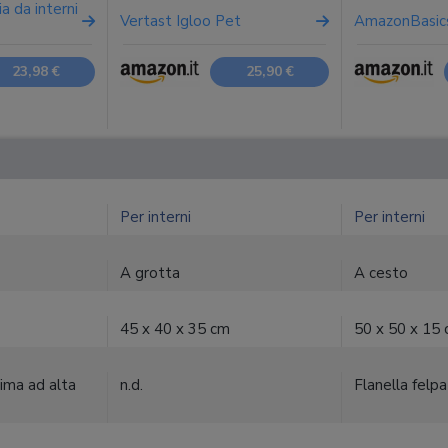
a da interni
Vertast Igloo Pet
AmazonBasi
23,98 €
25,90 €
Per interni
Per interni
A grotta
A cesto
45 x 40 x 35 cm
50 x 50 x 15
uima ad alta
n.d.
Flanella felpa