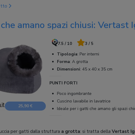
otto
 che amano spazi chiusi: Vertast 
7.5 / 10
3 / 5
Tipologia
:
Per interni
Forma
:
A grotta
Dimensioni
:
45 x 40 x 35 cm
PUNTI FORTI
Poco ingombrante
Cuscino lavabile in lavatrice
25,90 €
Ideale per i gatti che amano gli spazi chi
uccia per gatti dalla struttura
a grotta
: si tratta della
Vertast Ig