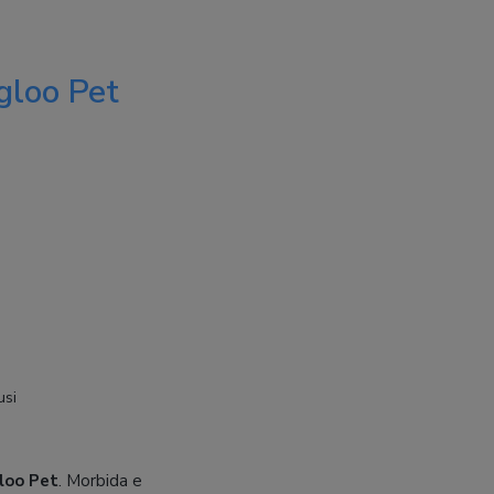
Igloo Pet
usi
loo Pet
. Morbida e