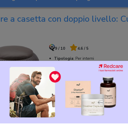
re a casetta con doppio livello: 
9 / 10
4.6 / 5
Tipologia
:
Per interni
Forma
:
A casetta con doppio livello
Dimensioni
:
57,7 x 56,5 x 33 cm
PUNTI FORTI
Doppia funzionalità e perfetta anche per
Solida e accogliente
96,83 €
Design elegante
107,59 €