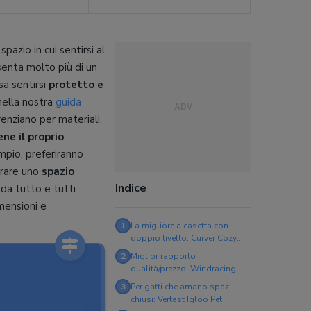
azio in cui sentirsi al
enta molto più di un
sa sentirsi
protetto e
 nella nostra
guida
renziano per materiali,
ne il proprio
empio, preferiranno
erare uno
spazio
Indice
 da tutto e tutti.
mensioni e
1
La migliore a casetta con
doppio livello: Curver Cozy
Cuccia
2
Miglior rapporto
qualità/prezzo: Windracing
Cuccia da interni per gatti
3
Per gatti che amano spazi
chiusi: Vertast Igloo Pet