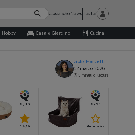
Classifiche
News
Tester
e Hobby
Casa e Giardino
Cucina
Giulia Manzetti
12 marzo 2026
5 minuti di lettura
8 / 10
8 / 10
4.5 / 5
Recensisci