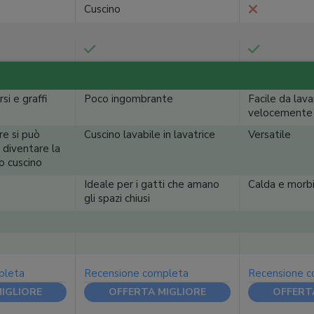
Cuscino
i e graffi
Poco ingombrante
Facile da lava
velocemente
re si può
Cuscino lavabile in lavatrice
Versatile
 diventare la
o cuscino
Ideale per i gatti che amano
Calda e morb
gli spazi chiusi
pleta
Recensione completa
Recensione 
IGLIORE
OFFERTA MIGLIORE
OFFERT