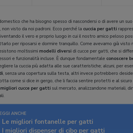
domestico che ha bisogno spesso di nascondersi o di avere un suo sp
o, non visto da noi padroni. Ecco perché la
cuccia per gatti
rappres
iventando il vero e proprio luogo in cui il nostro amico peloso pos
ruttarlo per riposarsi e dormire tranquillo. Come avevamo già visto
 esistono moltissimi
modelli diversi
di cucce per gatti, che si diffe
cessori e funzionalità incluse. È dunque fondamentale
conoscere be
gliere la cuccia più adatta alle sue caratteristiche; alcuni, per es
di
, senza una copertura sulla testa, altri invece potrebbero desid
otta come si dice in gergo, che li faccia sentire protetti e al sicuro
 migliori cucce per gatti
sul mercato, analizzandone materiali, di
li.
EGGI ANCHE
Le migliori fontanelle per gatti
I migliori dispenser di cibo per gatti