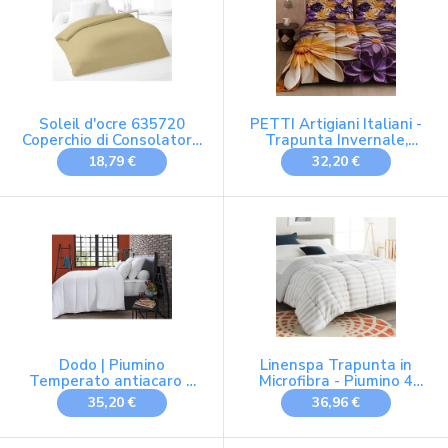
Soleil d'ocre 635720
PETTI Artigiani Italiani -
Coperchio di Consolatore
Trapunta Invernale,
Cotone Ecru/Taule 240 X
Piumone Invernale,
18,79 €
32,20 €
220 cm
Trapunta Matrimoniale
Double Face Tinta Unita
e Stampa Digitale
Floreale 05 4, 100%
Microfibra, Made in Italy
Dodo | Piumino
Linenspa Trapunta in
Temperato antiacaro e
Microfibra - Piumino 4
cimici 140 x 200 | per
Stagioni - ultra morbido -
35,20 €
36,96 €
letto singolo | Trapunta
Piumone Matrimoniale
Multi Protect |
(220 x 240 cm) -
Morbidezza e protezione |
Grigio/Bianco A Righe