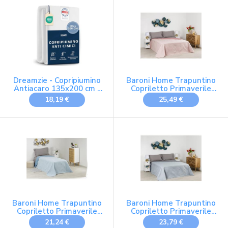
Made in France | Lavabile
in lavatrice a 40 °C
Dreamzie - Copripiumino
Baroni Home Trapuntino
Antiacaro 135x200 cm -
Copriletto Primaverile
Copri Piumone Protettivo
Estivo in Microfibra,
18,19 €
25,49 €
con Cerniera - Barriera
Trapunta Estiva
Contro Acari e Allergeni -
Matrimoniale 250x250
Lavabile a 95°C"
cm - Rosa/Rosa Cipria
Baroni Home Trapuntino
Baroni Home Trapuntino
Copriletto Primaverile
Copriletto Primaverile
Estivo in Microfibra,
Estivo in Microfibra,
21,24 €
23,79 €
Trapunta Estiva Singolo
Trapunta Estiva