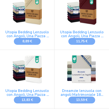
Utopia Bedding Lenzuolo
Utopia Bedding Lenzuolo
con Angoli, Una Piazza -
con Angoli, Una Piazza -
90x200x30 cm - Beige
160x200x30 cm -
8,89 €
11,75 €
Borgogna
Utopia Bedding Lenzuolo
Dreamzie lenzuola con
con Angoli, Una Piazza -
angoli Matrimoniale 180
90x200x30 cm - Bianco -
x 200 cm - Angoli da 35
13,83 €
13,59 €
Microfibra di Poliestere
cm per Materassi Spessi
Spazzolato - Lenzuolo
- 100% Microfibra - Beige,