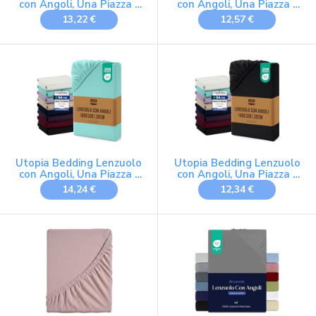
con Angoli, Una Piazza -
con Angoli, Una Piazza -
150x200x30 cm - Grigio
200x200x30 cm - Nero
13,22 €
12,57 €
Utopia Bedding Lenzuolo
Utopia Bedding Lenzuolo
con Angoli, Una Piazza -
con Angoli, Una Piazza -
180x200x30 cm - Blu Spa
140X200x30 cm - Nero
14,24 €
12,34 €