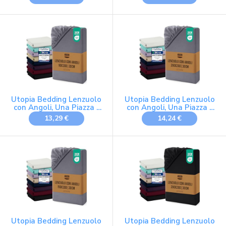
lenzuolo matrimoniale
100% cotone QUALITÀ
DEL ÖKOTEX Standard
100, 70x140 cm, Azzurro
Utopia Bedding Lenzuolo
Utopia Bedding Lenzuolo
con Angoli, Una Piazza -
con Angoli, Una Piazza -
90x200x30 cm - Grigio
200x200x30 cm - Grigio
13,29 €
14,24 €
Utopia Bedding Lenzuolo
Utopia Bedding Lenzuolo