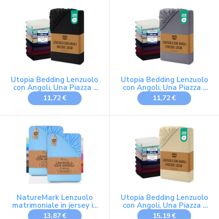
Lenzuolo Sotto con
Angoli Elasticizzato
Utopia Bedding Lenzuolo
Utopia Bedding Lenzuolo
con Angoli, Una Piazza -
con Angoli, Una Piazza -
90x200x30 cm - Nero
120x200x30 cm - Grigio
11,72 €
11,72 €
NatureMark Lenzuolo
Utopia Bedding Lenzuolo
matrimoniale in jersey in
con Angoli, Una Piazza -
confezione da 2 pezzi,
140X200x30 cm - Beige
13,87 €
15,19 €