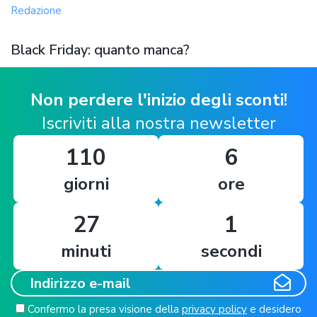
Redazione
Black Friday: quanto manca?
Non perdere l'inizio degli sconti!
Iscriviti alla nostra newsletter
110
6
giorni
ore
27
0
minuti
secondi
Confermo la presa visione della
privacy policy
e desidero