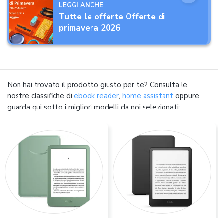
Accoppiamento TWS,
LEGGI ANCHE
Altoparlante Bluetooth
Tutte le offerte Offerte di
da Esterno Feste
primavera 2026
Non hai trovato il prodotto giusto per te? Consulta le
nostre classifiche di
ebook reader
,
home assistant
oppure
guarda qui sotto i migliori modelli da noi selezionati: