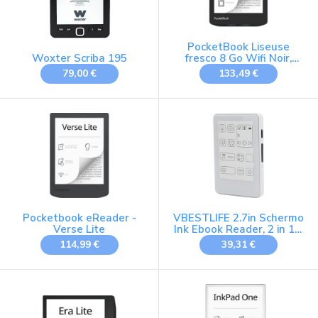
PocketBook Liseuse
Woxter Scriba 195
fresco 8 Go Wifi Noir,
Bleu
79,00 €
133,49 €
Pocketbook eReader -
VBESTLIFE 2.7in Schermo
Verse Lite
Ink Ebook Reader, 2 in 1 E
Book Reader Mp3 Player,
114,99 €
39,31 €
Hifi Sound Bluetooth 5.0
Music Player, Tipo C
Carica