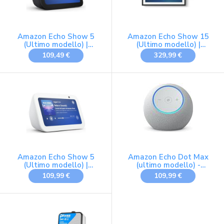
Amazon Echo Show 5
Amazon Echo Show 15
(Ultimo modello) |
(Ultimo modello) |
Schermo touch
Schermo intelligente Full
109,49 €
329,99 €
intelligente e compatto:
HD da 15,6" con Alexa,
controllo della Casa
Fire TV integrata e
Intelligente e molto
telecomando vocale
altro | Antracite, con
Alexa, con Accesso
Accesso Anticipato ad
Anticipato ad Alexa+
Alexa+
Amazon Echo Show 5
Amazon Echo Dot Max
(Ultimo modello) |
(ultimo modello) -
Schermo touch
Altoparlante Alexa con
109,99 €
109,99 €
intelligente e compatto:
audio avvolgente, Hub
controllo della Casa
Casa Intelligente
Intelligente e molto
integrato, Bianco
altro | Bianco, con
ghiaccio, con Accesso
Accesso Anticipato ad
Anticipato ad Alexa+
Alexa+