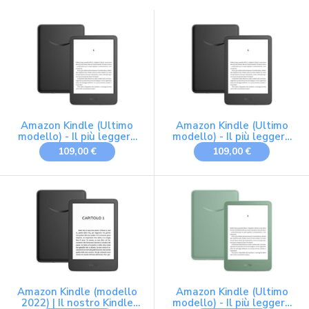
Amazon Kindle (Ultimo
Amazon Kindle (Ultimo
modello) - Il più leggero
modello) - Il più leggero
e compatto, con schermo
e compatto, con schermo
109,00 €
109,00 €
antiriflesso, cambio
antiriflesso, cambio
pagina più rapido,
pagina più rapido,
illuminazione frontale
illuminazione frontale
regolabile - 16 GB - Con
regolabile - 16 GB - Con
pubblicità - Nero
pubblicità - Nero
Amazon Kindle (modello
Amazon Kindle (Ultimo
2022) | Il nostro Kindle
modello) - Il più leggero