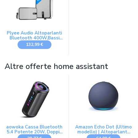
Plyee Audio Altoparlanti
Bluetooth 400W,Bassi
Potenti, Sincronizzazione
132,99 €
Wireless con 100
Altoparlanti, Montaggio
a Parete per Patio,
Veranda, Garage, Coppia
Altre offerte home assistant
(MZ-621)
aowoka Cassa Bluetooth
Amazon Echo Dot (Ultimo
5.4 Potente 20W, Doppio
modello) | Altoparlante
Driver Basso, 20H
intelligente Wi-Fi e