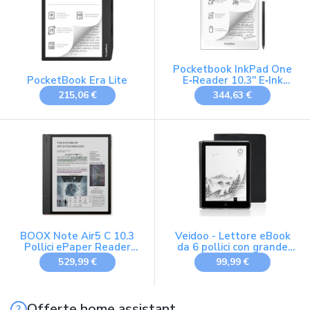
Pocketbook InkPad One
PocketBook Era Lite
E‑Reader 10.3'' E‑Ink
Mobius Display 32GB,
215,06 €
344,63 €
Supporto Stylus,
Bluetooth, SMARTlight,
Nero Opaco - Versione
DE/AT/CH
BOOX Note Air5 C 10.3
Veidoo - Lettore eBook
Pollici ePaper Reader
da 6 pollici con grande
64GB Android 15 Colore
schermo E-Ink, 32GB
529,99 €
99,99 €
E-Ink Tablet
ROM, 758 x 1024, 212
DPI, SMARTlight
regolabile, lettore E-
book Android,
Offerte home assistant