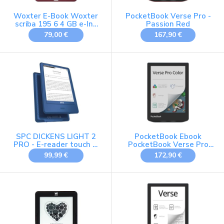
Woxter E-Book Woxter
PocketBook Verse Pro -
scriba 195 6 4 GB e-Ink
Passion Red
Rosso
79,00 €
167,90 €
SPC DICKENS LIGHT 2
PocketBook Ebook
PRO - E-reader touch 6,
PocketBook Verse Pro
luce, 8GB, Blu
Color 634 6 E-Ink Kaleido
99,99 €
172,90 €
3 16GB Wi-Fi Stormy Sea