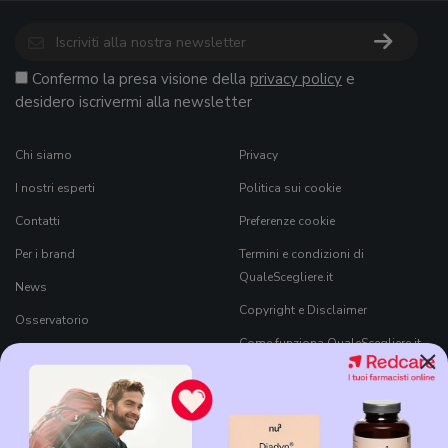
Confermo la presa visione della
privacy policy
e
desidero iscrivermi alla newsletter
Chi siamo
Privacy
I nostri esperti
Politica sui cookie
Contatti
Preferenze cookie
Per i brand
Termini e condizioni di
QualeScegliere.it
News
Copyright e Disclaimer
Osservatorio
Come funziona QualeScegliere.it
×
Ricerca Prodotti
Black Friday 2026