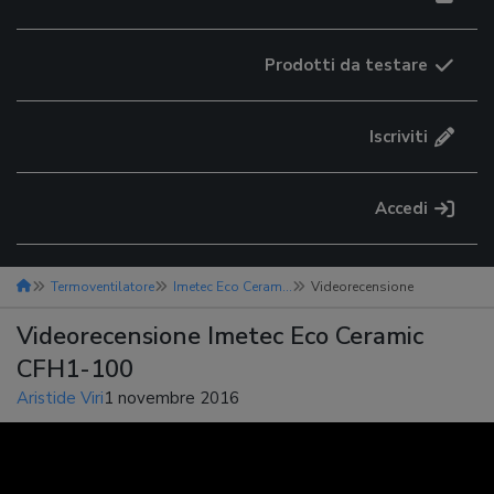
Prodotti da testare
Iscriviti
Accedi
Termoventilatore
Imetec Eco Ceramic CFH1-100
Videorecensione
Videorecensione Imetec Eco Ceramic
CFH1-100
Aristide Viri
1 novembre 2016