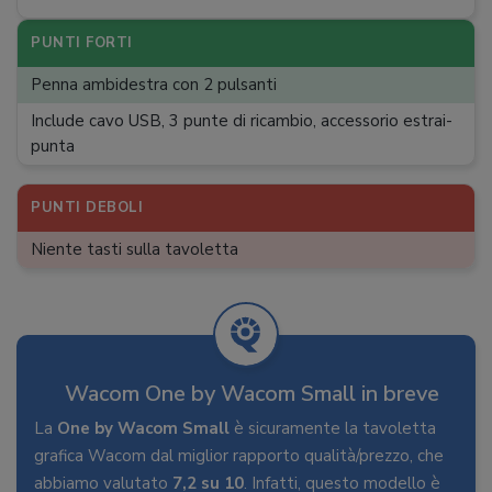
Compatibilità
:
Chromebook, Mac, Windows
Connettività
:
USB
PUNTI FORTI
Peso
:
250 g
Penna ambidestra con 2 pulsanti
Include cavo USB, 3 punte di ricambio, accessorio estrai-
punta
PUNTI DEBOLI
Niente tasti sulla tavoletta
Wacom One by Wacom Small in breve
La
One by Wacom Small
è sicuramente la tavoletta
grafica Wacom dal miglior rapporto qualità/prezzo, che
abbiamo valutato
7,2 su 10
. Infatti, questo modello è