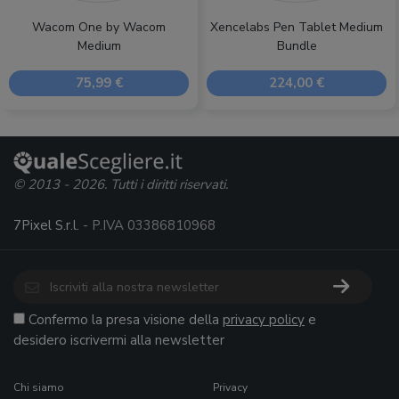
Wacom One by Wacom
Xencelabs Pen Tablet Medium
Medium
Bundle
75,99 €
224,00 €
© 2013 - 2026. Tutti i diritti riservati.
7Pixel S.r.l.
- P.IVA 03386810968
Confermo la presa visione della
privacy policy
e
desidero iscrivermi alla newsletter
Chi siamo
Privacy