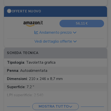
OFFERTE NUOVO
56,11 €
Andamento prezzo
Vedi dettaglio offerte
SCHEDA TECNICA
Tipologia
:
Tavoletta grafica
Penna
:
Autoalimentata
Dimensioni
:
210 x 246 x 8,7 mm
Superficie
:
7,2 ''
LPI superificie
:
2.540
Sensibilità penna
:
2.048
MOSTRA TUTTO