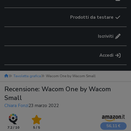
Prodotti da testare
Iscriviti
Accedi
Tavoletta grafica
Wacom One by Wacom Small
Recensione: Wacom One by Wacom
Small
Chiara Fonzi
23 marzo 2022
56,11 €
7.2 / 10
5 / 5