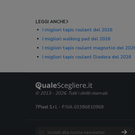
LEGGI ANCHE
I migliori tapis roulant del 2026
I migliori walking pad del 2026
I migliori tapis roulant magnetici del 202
I migliori tapis roulant Diadora del 2026
© 2013 - 2026. Tutti i diritti riservati.
7Pixel S.r.l.
- P.IVA 03386810968