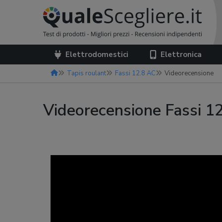
Elettrodomestici
Elettronica
Tapis roulant
Fassi 12.8 AC
Videorecensione
Videorecensione Fassi 1