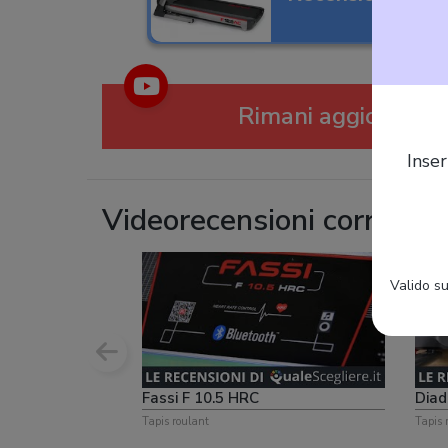
Rimani aggiornato s
Inser
Videorecensioni correlate
Valido su
Fassi F 10.5 HRC
Diad
Tapis roulant
Tapis 