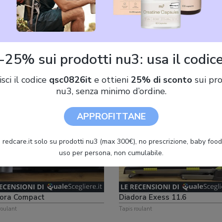
ui nostri video
-25% sui prodotti nu3: usa il codic
ISCRIVITI AL CANALE
isci il codice
qsc0826it
e ottieni
25% di sconto
sui pro
nu3, senza minimo d’ordine.
APPROFITTANE
 redcare.it solo su prodotti nu3 (max 300€), no prescrizione, baby food 
uso per persona, non cumulabile.
ora Compact
Diadora Exess 11.6
roulant
Tapis roulant