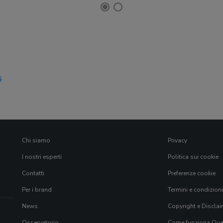
6
Chi siamo
Privacy
I nostri esperti
Politica sui cookie
Contatti
Preferenze cookie
Per i brand
Termini e condizioni
News
Copyright e Disclai
Osservatorio
Come funziona Qual