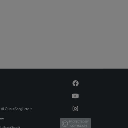
 di QualeScegliere.it
mer
eScegliere.it