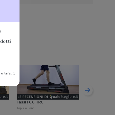
e
dotti
Fassi F9.7 HRC
o terzi. 1
Tapis roulant
Fassi F6.6 HRC
Tapis roulant