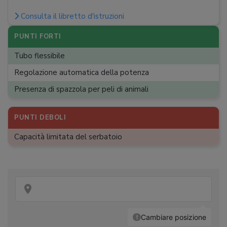
Tubo pieghevole
:
Consulta il libretto d'istruzioni
Luce frontale
:
LED
Peso
:
1,1 kg
PUNTI FORTI
Bocchette
:
Imbottiti, Lancia, Pennello
Tubo flessibile
Spazzole
:
Multisuperficie motorizzata
Regolazione automatica della potenza
Altri accessori
:
Base a muro
Presenza di spazzola per peli di animali
PUNTI DEBOLI
Capacità limitata del serbatoio