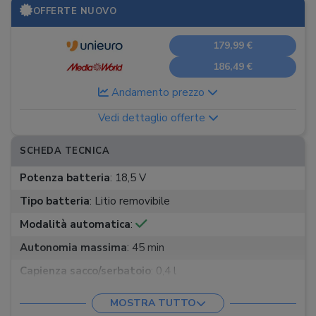
OFFERTE NUOVO
179,99 €
186,49 €
Andamento prezzo
Vedi dettaglio offerte
SCHEDA TECNICA
Potenza batteria
:
18,5 V
Tipo batteria
:
Litio removibile
Modalità automatica
:
Autonomia massima
:
45 min
Capienza sacco/serbatoio
:
0,4 l
Tipo filtro
:
HEPA 14
MOSTRA TUTTO