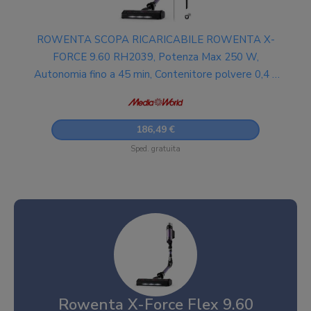
ROWENTA SCOPA RICARICABILE ROWENTA X-
FORCE 9.60 RH2039, Potenza Max 250 W,
Autonomia fino a 45 min, Contenitore polvere 0,4 l,
nero/viola
186,49 €
Sped. gratuita
Rowenta X-Force Flex 9.60