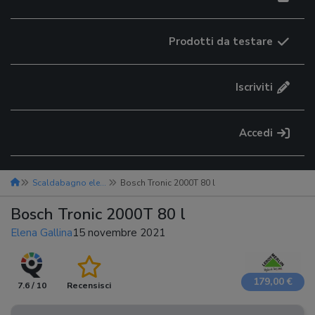
Prodotti da testare
Iscriviti
Accedi
Scaldabagno elettrico
Bosch Tronic 2000T 80 l
Bosch Tronic 2000T 80 l
Elena Gallina
15 novembre 2021
179,00 €
7.6 / 10
Recensisci