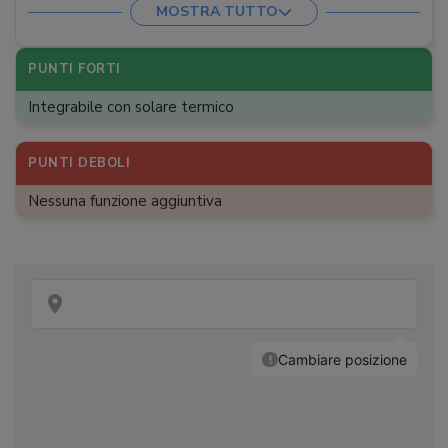
MOSTRA TUTTO
Funzione antidry
:
Funzione antigelo
:
PUNTI FORTI
Funzione boost
:
Integrabile con solare termico
Funzione Eco
:
Dimensioni
PUNTI DEBOLI
:
82,1 × 42,2 x 45,2 cm
Peso
:
22 kg
Nessuna funzione aggiuntiva