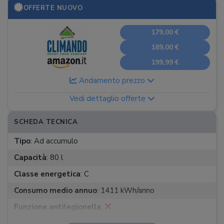
OFFERTE NUOVO
179,00 €
189,00 €
199,99 €
Andamento prezzo
Vedi dettaglio offerte
SCHEDA TECNICA
Tipo
:
Ad accumulo
Capacità
:
80 l
Classe energetica
:
C
Consumo medio annuo
:
1411 kWh/anno
Funzione antilegionella
:
Funzione antiscottatura
: