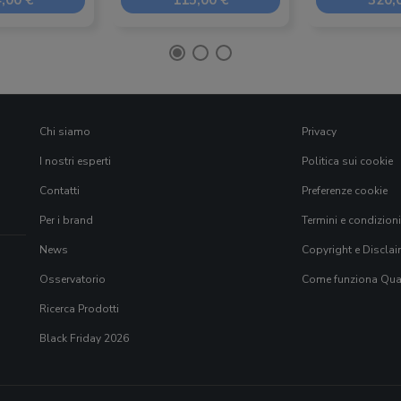
,00 €
115,00 €
320,
Chi siamo
Privacy
I nostri esperti
Politica sui cookie
Contatti
Preferenze cookie
Per i brand
Termini e condizioni
News
Copyright e Disclai
Osservatorio
Come funziona Qual
Ricerca Prodotti
Black Friday 2026