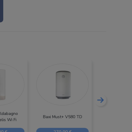
aldabagno
Baxi Must+ V580 TD
Bosch Tronic 2
elis Wi Fi