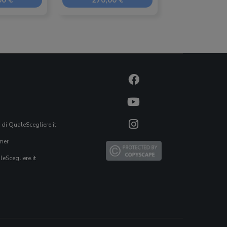
00 €
270,00 €
179,00
 di QualeScegliere.it
mer
eScegliere.it