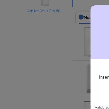
Ariston Velis Pro 80L
Nuovo
da (328
Inser
Valido su