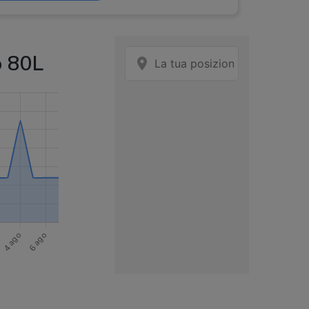
o 80L
m