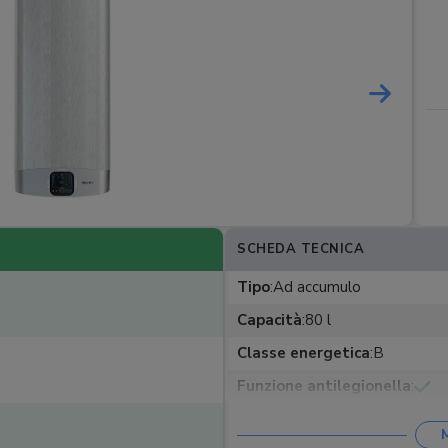
SCHEDA TECNICA
Tipo
:
Ad accumulo
Capacità
:
80 l
Classe energetica
:
B
Funzione antilegionella
:
Funzione antiscottatura
: