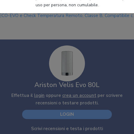
Ariston Velis Dune Wifi - Scaldabagno Elettrico 80 Litri Verticale 
uso per persona, non cumulabile.
Orizzontale 275x506x776 - Boiler Elettrico 2 Serbatoi, Funzione
ECO-EVO e Check Temperatura Remoto, Classe B, Compatibile c
Alexa
Ariston Velis Evo 80L
Effettua il
login
oppure
crea un account
per scrivere
recensioni o testare prodotti.
LOGIN
Scrivi recensioni e testa i prodotti