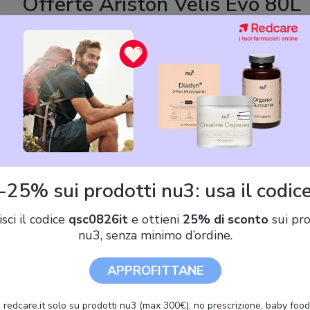
Offerte Ariston Velis Evo 80L
,00 €)
ARISTON SCALDABAGNO ELETTRICO ARISTON VELIS PRO 80
LT GARANZIA 5 ANNI
-25% sui prodotti nu3: usa il codic
Ariston Scaldabagno Elettrico Ariston Velis Dune 80 Litri con WiFi
isci il codice
qsc0826it
e ottieni
25% di sconto
sui pro
3626295 - Installazione Verticale/Orizzontale
nu3, senza minimo d’ordine.
APPROFITTANE
 redcare.it solo su prodotti nu3 (max 300€), no prescrizione, baby food 