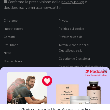
Confermo la presa visione della
privacy policy
e
desidero iscrivermi alla newsletter
Chi siamo
Privacy
I nostri esperti
Politica sui cookie
Contatti
Preferenze cookie
Per i brand
Termini e condizioni di
QualeScegliere.it
News
Copyright e Disclaimer
Osservatorio
Come funziona QualeScegliere.it
×
Ricerca Prodotti
Black Friday 2026
-25% sui prodotti nu3: usa il codice