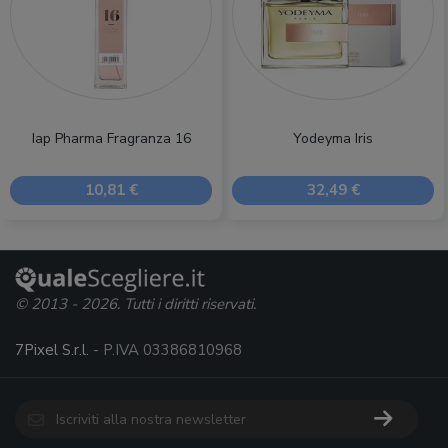
Iap Pharma Fragranza 16
Yodeyma Iris
10,81 €
32,49 €
© 2013 - 2026. Tutti i diritti riservati.
7Pixel S.r.l.
- P.IVA 03386810968