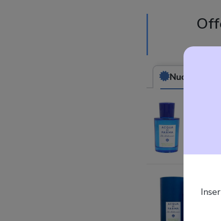
Off
Nuovo
da (113
Inser