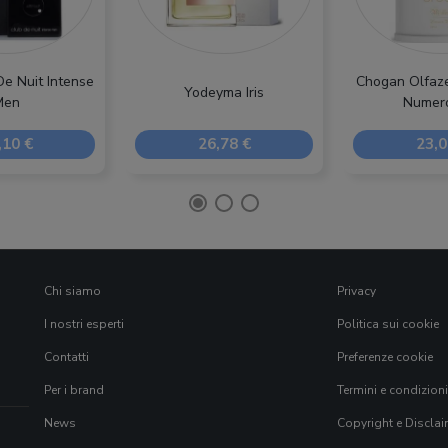
e Nuit Intense
Chogan Olfaze
Yodeyma Iris
Men
Numer
,10 €
26,78 €
23,0
Chi siamo
Privacy
I nostri esperti
Politica sui cookie
Contatti
Preferenze cookie
Per i brand
Termini e condizioni
News
Copyright e Disclai