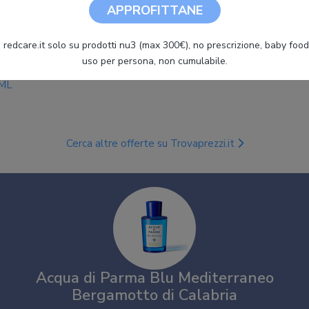
APPROFITTANE
 redcare.it solo su prodotti nu3 (max 300€), no prescrizione, baby food 
uso per persona, non cumulabile.
Acqua di Parma Blu Mediterraneo Bergamotto Di Calabria - 150
ML
Cerca altre offerte su Trovaprezzi.it
Acqua di Parma Blu Mediterraneo
Bergamotto di Calabria