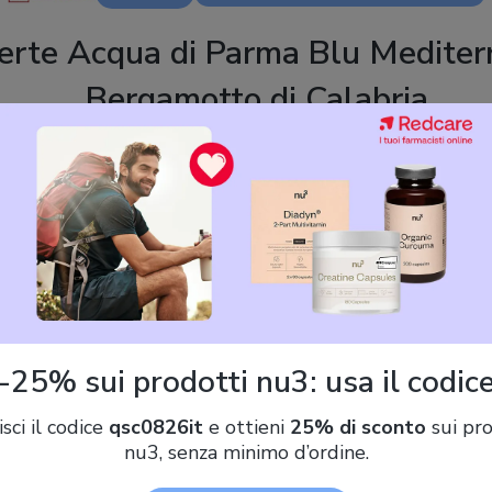
erte Acqua di Parma Blu Mediter
Bergamotto di Calabria
,94 €)
Acqua Di Parma Bergamotto Di Calabria Edt Spray
-25% sui prodotti nu3: usa il codic
isci il codice
qsc0826it
e ottieni
25% di sconto
sui pro
Acqua di Parma Blu Mediterraneo Bergamotto di Calabria 150 ml
nu3, senza minimo d’ordine.
Eau de Toilette Spray