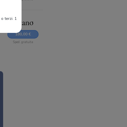
o terzi. 1
180,00 €
Sped. gratuita