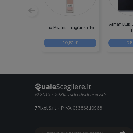
Armaf Club D
Iap Pharma Fragranza 16
10,81 €
28
© 2013 - 2026. Tutti i diritti riservati.
7Pixel S.r.l.
- P.IVA 03386810968