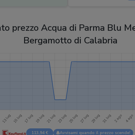
Formati disponibili
:
30 - 75 - 
Genere
:
Unisex
o prezzo Acqua di Parma Blu Me
Bergamotto di Calabria
113,94 €
Avvisami quando il prezzo scende!