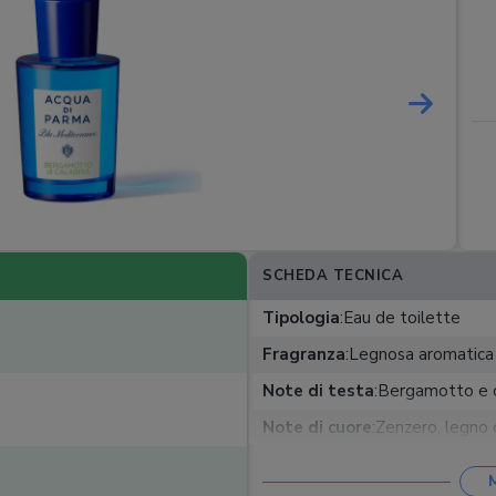
SCHEDA TECNICA
Tipologia
:
Eau de toilette
Fragranza
:
Legnosa aromatica
Note di testa
:
Bergamotto e 
Note di cuore
:
Zenzero, legno d
Note di fondo
:
Vetiver, muschi