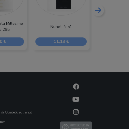
ta Millesime
Nuneti N.51
Iap Pharma Fra
o 295
0 €
11,19 €
10,81
 di QualeScegliere.it
mer