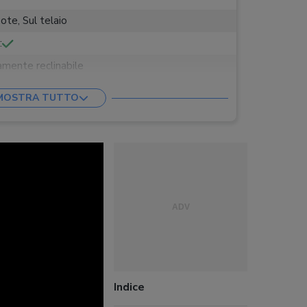
ote, Sul telaio
:
mente reclinabile
MOSTRA TUTTO
i
:
10 kg
ssa
:
Indice