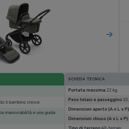
SCHEDA TECNICA
Portata massima
:
22 kg
Peso telaio e passeggino
:
10,
do il bambino cresce
Dimensioni aperto (A x L x P)
ma manovrabilità e una guida
Dimensioni chiuso (A x L x P)
:
Tipo di terreno
:
All-terrain