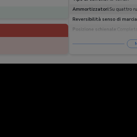
Ammortizzatori
:
Su quattro ru
Reversibilità senso di marcia
Posizione schienale
:
Completa
Poggiapiedi regolabile
:
Capacità cesto portaoggett
Chiusura con navicella anne