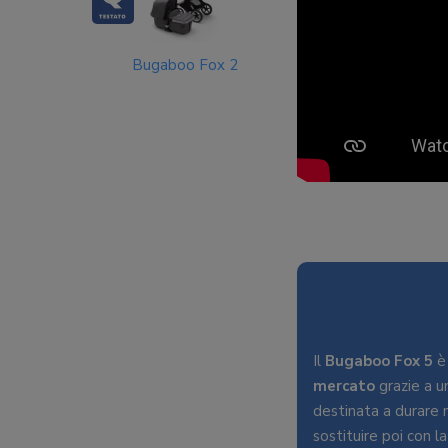
Bugaboo Fox 2
Il
Bugaboo Fox 5
è 
mercato
grazie a u
destinata a durare n
sostituire poi con l