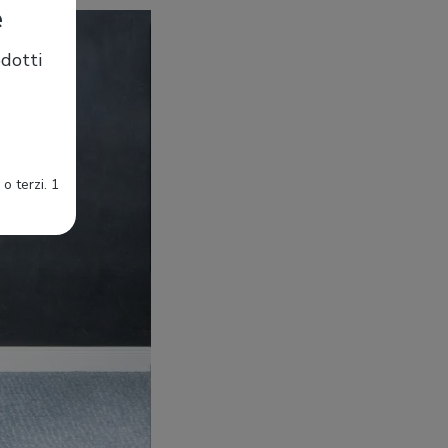
e
dotti
o terzi. 1