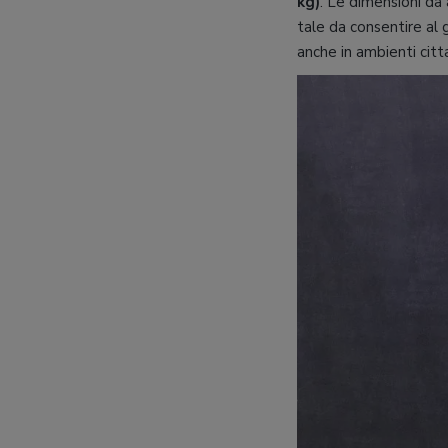
kg)
. Le dimensioni da
tale da consentire al 
anche in ambienti cit