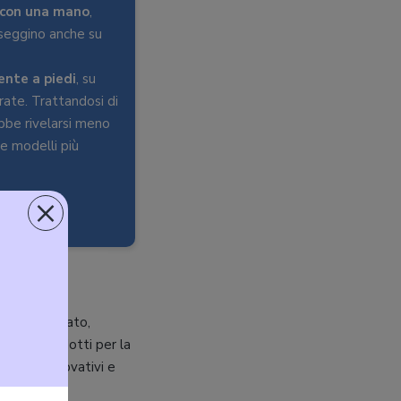
 con una mano
,
sseggino anche su
ente a piedi
, su
rate. Trattandosi di
ebbe rivelarsi meno
re modelli più
×
ili sul mercato,
ma dei prodotti per la
modelli innovativi e