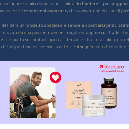
e più apprezzabili ci sono la possibilità di
chiudere il passeggino
nessi, e le
sospensioni avanzate
, che consentono di usare il pa
i desidera un
modello spazioso
e
tende a spostarsi principalm
tterizzati da una pavimentazione irregolare, oppure su strade ster
ze
che punta su comfort, guida all-terrain e struttura solida, potr
 che si spostano più spesso in auto, a cui suggeriamo di considera
9
VOTO FINALE:
 recensione
informazioni sulle diverse opzioni di
passeggini duo
e
trio
disponib
ntito parlare di
Bugaboo
. Azienda di grande successo nel panora
rticolare, per il trasporto dei bambini, Bugaboo presenta ogni anno 
ncontro alle esigenze di tutte le famiglie.