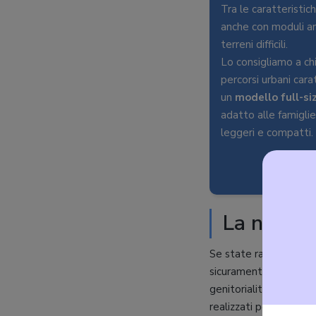
Tra le caratteristich
anche con moduli an
terreni difficili.
Lo consigliamo a ch
percorsi urbani cara
un
modello full-si
adatto alle famiglie
leggeri e compatti.
La nostra
Se state raccogliendo 
sicuramente avrete se
genitorialità e, in pa
realizzati per venire i