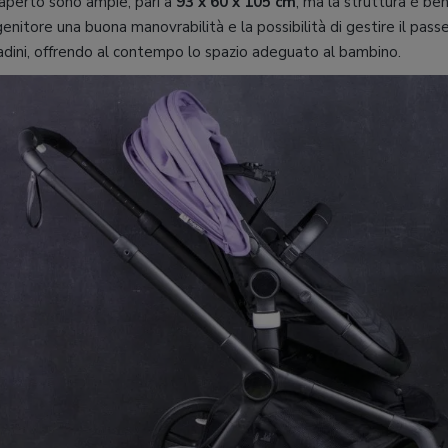
 aperto sono ampie, pari a
93 x 60 x 105 cm
, ma la struttura è be
genitore una buona manovrabilità e la possibilità di gestire il pas
tadini, offrendo al contempo lo spazio adeguato al bambino.