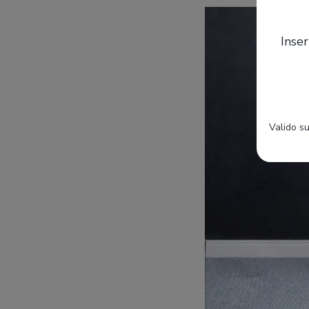
Inser
Valido su