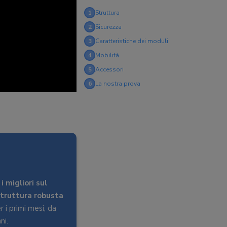
1
Struttura
2
Sicurezza
3
Caratteristiche dei moduli
4
Mobilità
5
Accessori
6
La nostra prova
 i migliori sul
truttura robusta
 i primi mesi, da
ni.