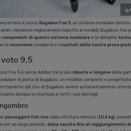
resentato il nuovo
Bugaboo Fox 5
, un sistema modulare dotato
derando i numerosi miglioramenti rispetto ai modelli Bugaboo Fox 
se componenti di questo sistema modulare
e le abbiamo
testa
ue la
recensione
completa e
i risultati della nostra prova prat
 voto 9,5
boo Fox 5 è senza dubbio tra le più
robuste e longeve
della gamm
modulare di punta di Bugaboo, un modello completo e progettato
irettamente dal sito di Bugaboo avrete automaticamente un’este
izziamo dunque la struttura in tutti i suoi dettagli.
 ingombro
 un
passeggino full-size
dalla struttura robusta (
10,4 kg
), pensa
ni e per un lungo periodo,
dalla nascita fino al raggiungimento de