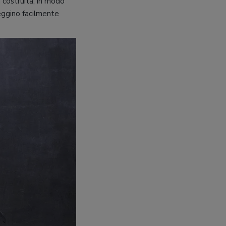
n costruita, in modo
seggino facilmente