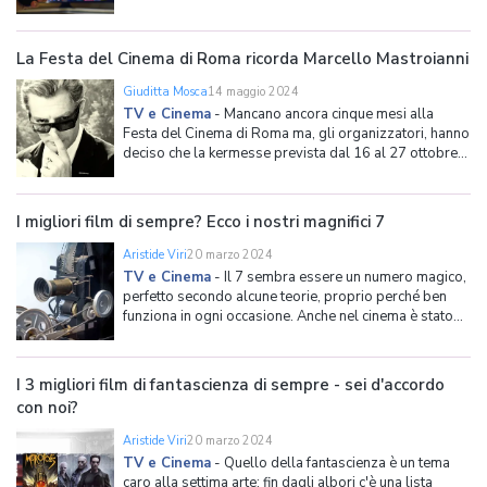
pagamento dell’abbonamento. La popolarità delle
piattaforme di streaming è tale da diventare obiettivo
ghiotto per hacker e furbetti di ogni latitudine.
La Festa del Cinema di Roma ricorda Marcello Mastroianni
Giuditta Mosca
14 maggio 2024
TV e Cinema
-
Mancano ancora cinque mesi alla
Festa del Cinema di Roma ma, gli organizzatori, hanno
deciso che la kermesse prevista dal 16 al 27 ottobre
2024 sarà dedicata a Marcello Mastroianni, per
celebrare i 100 anni dalla nascita dell’attore avvenuta
il 26 settembre 1924 a Fontana Liri (Lazio). Nel 20
I migliori film di sempre? Ecco i nostri magnifici 7
Aristide Viri
20 marzo 2024
TV e Cinema
-
Il 7 sembra essere un numero magico,
perfetto secondo alcune teorie, proprio perché ben
funziona in ogni occasione. Anche nel cinema è stato
usato spesso, basti pensare a I magnifici 7 o a I 7
dell'oca selvaggia, ma anche al più recente Seven. Lo
abbiamo preso in prestito anche noi per questo art
I 3 migliori film di fantascienza di sempre - sei d'accordo
con noi?
Aristide Viri
20 marzo 2024
TV e Cinema
-
Quello della fantascienza è un tema
caro alla settima arte: fin dagli albori c'è una lista