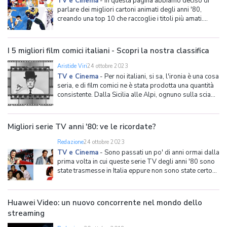
TV e Cinema
-
In questa pagina abbiamo deciso di
parlare dei migliori cartoni animati degli anni '80,
creando una top 10 che raccoglie i titoli più amati.
Quindi bambini, genitori e ormai anche nonni,
preparatevi a rivivere insieme a noi quelle magiche
atmosfere di qualche tempo fa. Il duplice scopo di
I 5 migliori film comici italiani - Scopri la nostra classifica
questa pa
Aristide Viri
24 ottobre 2023
TV e Cinema
-
Per noi italiani, si sa, l'ironia è una cosa
seria, e di film comici ne è stata prodotta una quantità
consistente. Dalla Sicilia alle Alpi, ognuno sulla scia
della propria tradizione, moltissimi attori hanno creato
personaggi o, ancora meglio, vere e proprie maschere
che vivranno per se
Migliori serie TV anni '80: ve le ricordate?
Redazione
24 ottobre 2023
TV e Cinema
-
Sono passati un po' di anni ormai dalla
prima volta in cui queste serie TV degli anni '80 sono
state trasmesse in Italia eppure non sono state certo
riposte nel dimenticatoio! Molti erano già grandi, altri
invece sono cresciuti con le action-series, come A-
Team e MacGyver, oppure con le simpatiche
Huawei Video: un nuovo concorrente nel mondo dello
streaming