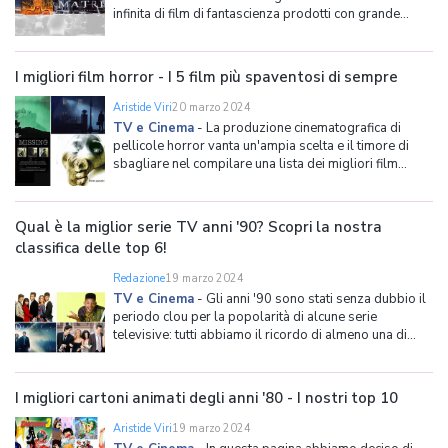
infinita di film di fantascienza prodotti con grande
successo. Il campo della fantascienza è però vasto,
probabilmente proprio per questo ha spinto tanti
sceneggiatori e cineasti a cimentarvisi, spaziando
I migliori film horror - I 5 film più spaventosi di sempre
Aristide Viri
20 marzo 2024
TV e Cinema
-
La produzione cinematografica di
pellicole horror vanta un'ampia scelta e il timore di
sbagliare nel compilare una lista dei migliori film
horror è alto. Sappiamo bene che non potremo
soddisfare tutti, ma abbiamo voluto selezionarne
solamente 5 di particolare importanza nel loro genere.
Qual è la miglior serie TV anni '90? Scopri la nostra
Speriamo ch
classifica delle top 6!
Redazione
19 marzo 2024
TV e Cinema
-
Gli anni '90 sono stati senza dubbio il
periodo clou per la popolarità di alcune serie
televisive: tutti abbiamo il ricordo di almeno una di
esse che ci ha accompagnato, episodio dopo
episodio, anche per numerosi anni e a cui ci siamo
appassionati profondamente! Alcune di queste serie
I migliori cartoni animati degli anni '80 - I nostri top 10
TV
Aristide Viri
19 marzo 2024