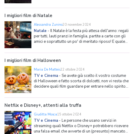
celebra il primo vero medium di massa, tenendo conto
del peso che ha avuto, che tutt'ora ha e che avrà
infuturo tanto sulla cultura locale quanto
I migliori film di Natale
Alessandra Zunino
20 novembre 2024
Natale
-
Il Natale è la festa più attesa dell'anno: regali
per tutti, lauti pranzi in famiglia, partite a carte con gli
amici e soprattutto un po' di meritato riposo! E quale
attività è più rilassante di guardare un bel film natalizio
in compagnia di una gustosa bevanda calda, una
confortevole copertina
I migliori film di Halloween
Maria De Matteis
22 ottobre 2024
TV e Cinema
-
Se avete già scelto il vostro costume
di Halloween e fatto scorta di dolcetti, non vi resta che
decidere quali film guardare per entrare nello spirito
della festa più spaventosa dell'anno. I nostri esperti
hanno stilato una lista dei migliori film da guardare
nella settimana di Halloween: non solo
Netflix e Disney+, attenti alla truffa
Giuditta Mosca
15 ottobre 2024
TV e Cinema
-
Le persone che usano servizi in
streaming quali Netflix o Disney+ potrebbero ricevere
una falsa email che avverte di un (presunto) mancato