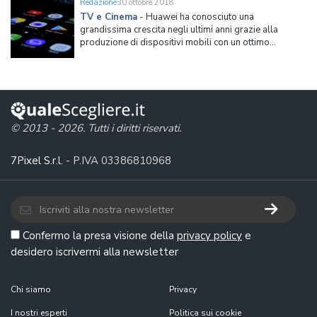
Redazione
30 ottobre 2018
TV e Cinema
-
Huawei ha conosciuto una
grandissima crescita negli ultimi anni grazie alla
produzione di dispositivi mobili con un ottimo
rapporto qualità-prezzo, diventando nel 2018 il
secondo produttore di smartphone al mondo, in
diretta concorrenza con Samsung e Apple. Ora il
colosso cinese estende i suoi ser
© 2013 - 2026. Tutti i diritti riservati.
7Pixel S.r.l.
- P.IVA 03386810968
Confermo la presa visione della
privacy policy
e
desidero iscrivermi alla newsletter
Chi siamo
Privacy
I nostri esperti
Politica sui cookie