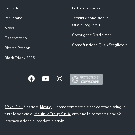
Contatti
Preferenze cookie
Per i brand
Termini e condizioni di
QualeScegliere.it
News
Copyright e Disclaimer
Osservatorio
Come funziona QualeScegliere.it
Ricerca Prodotti
Black Friday 2026
7Pixel S.r.l.
è parte di
Mavriq
, il nome commerciale che contraddistingue
tutte le società di
Moltiply Group S.p.A.
attive nella comparazione e/o
intermediazione di prodotti e servizi.