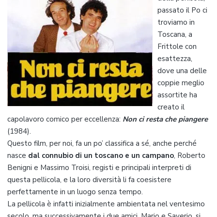
passato il Po ci
troviamo in
Toscana, a
Frittole con
esattezza,
dove una delle
coppie meglio
assortite ha
creato il
capolavoro comico per eccellenza:
Non ci resta che piangere
(1984).
Questo film, per noi, fa un po’ classifica a sé, anche perché
nasce
dal connubio di un toscano e un campano
, Roberto
Benigni e Massimo Troisi, registi e principali interpreti di
questa pellicola, e la loro diversità li fa coesistere
perfettamente in un luogo senza tempo.
La pellicola è infatti inizialmente ambientata nel ventesimo
secolo, ma successivamente i due amici, Mario e Saverio, si