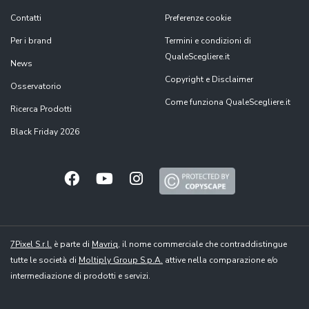
Contatti
Preferenze cookie
Per i brand
Termini e condizioni di
QualeScegliere.it
News
Copyright e Disclaimer
Osservatorio
Come funziona QualeScegliere.it
Ricerca Prodotti
Black Friday 2026
7Pixel S.r.l.
è parte di
Mavriq
, il nome commerciale che contraddistingue
tutte le società di
Moltiply Group S.p.A.
attive nella comparazione e/o
intermediazione di prodotti e servizi.