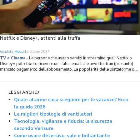
Netflix e Disney+, attenti alla truffa
Giuditta Mosca
15 ottobre 2024
TV e Cinema
-
Le persone che usano servizi in streaming quali Netflix o
Disney+ potrebbero ricevere una falsa email che avverte di un (presunto)
mancato pagamento dell’abbonamento. La popolarità delle piattaforme di
streaming è tale da diventare obiettivo ghiotto per hacker e furbetti di ogni
latitudine.
LEGGI ANCHE
Quale allarme casa scegliere per le vacanze? Ecco
la guida 2026
Le migliori tipologie di ventilatori
Tecnologia, vigilanza e fiducia: la sicurezza
secondo Verisure
Come usare detersivo, sale e brillantante