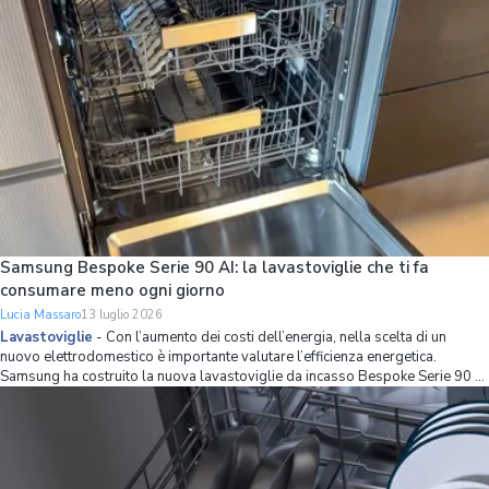
Samsung Bespoke Serie 90 AI: la lavastoviglie che ti fa
consumare meno ogni giorno
Lucia Massaro
13 luglio 2026
Lavastoviglie
-
Con l’aumento dei costi dell’energia, nella scelta di un
nuovo elettrodomestico è importante valutare l’efficienza energetica.
Samsung ha costruito la nuova lavastoviglie da incasso Bespoke Serie 90 AI
partendo proprio da questo principio, combinando una classe energetica A
con strumenti int