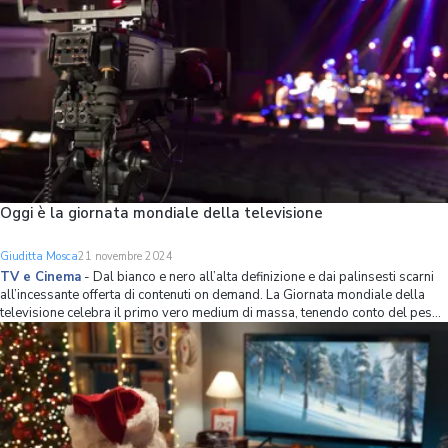
Oggi è la giornata mondiale della televisione
Giuditta Mosca
21 novembre 2024
TV e Cinema
-
Dal bianco e nero all’alta definizione e dai palinsesti scarni
all’incessante offerta di contenuti on demand. La Giornata mondiale della
televisione celebra il primo vero medium di massa, tenendo conto del peso
che ha avuto, che tutt'ora ha e che avrà infuturo tanto sulla cultura locale
quanto