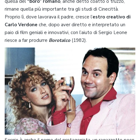
quella del
“boro” romano
, anche detto coatto o truzzo,
rimane quella più importante tra gli studi di Cinecittà.
Proprio lì, dove lavorava il padre, cresce l’
estro creativo di
Carlo Verdone
che, dopo aver diretto e interpretato un
paio di film geniali e innovativi, con l’aiuto di Sergio Leone
riesce a far produrre
Borotalco
(1982).
Sergio è anche il nome del protagonista, un ragazzotto poco