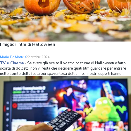
I migliori film di Halloween
Maria De Matteis
22 ottobre 2024
TV e Cinema
-
Se avete già scelto il vostro costume di Halloween e fatto
scorta di dolcetti, non vi resta che decidere quali film guardare per entrare
nello spirito della festa più spaventosa dell'anno. I nostri esperti hanno
stilato una lista dei migliori film da guardare nella settimana di Halloween:
non solo