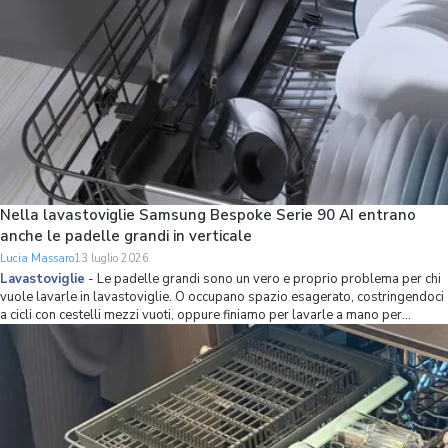
Nella lavastoviglie Samsung Bespoke Serie 90 AI entrano
anche le padelle grandi in verticale
Lucia Massaro
13 luglio 2026
Lavastoviglie
-
Le padelle grandi sono un vero e proprio problema per chi
vuole lavarle in lavastoviglie. O occupano spazio esagerato, costringendoci
a cicli con cestelli mezzi vuoti, oppure finiamo per lavarle a mano per
mettere più stoviglie possibile in lavastoviglie. Se non volete avere più
questo problema,