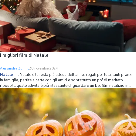
I migliori film di Natale
Alessandra Zunino
20 novembre 2024
Natale
-
Il Natale è la festa più attesa dell'anno: regali per tutti, lauti pranzi
in famiglia, partite a carte con gli amici e soprattutto un po' di meritato
riposo! E quale attività è più rilassante di guardare un bel film natalizio in
compagnia di una gustosa bevanda calda, una confortevole copertina