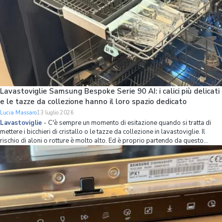
Lavastoviglie Samsung Bespoke Serie 90 AI: i calici più delicati
e le tazze da collezione hanno il loro spazio dedicato
Lucia Massaro
13 luglio 2026
Lavastoviglie
-
C'è sempre un momento di esitazione quando si tratta di
mettere i bicchieri di cristallo o le tazze da collezione in lavastoviglie. Il
rischio di aloni o rotture è molto alto. Ed è proprio partendo da questo
problema che Samsung ha ripensato l’organizzazione dello spazio interno
della lavastov