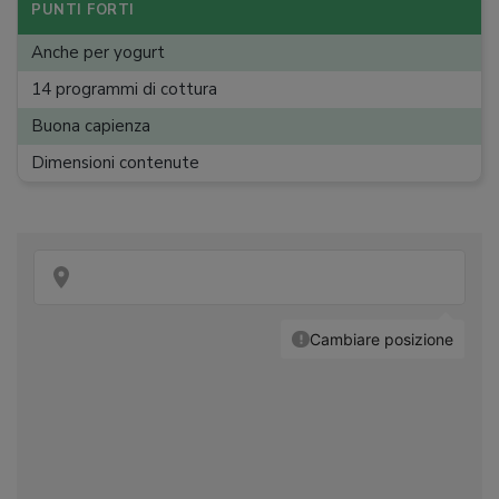
Riscaldamento
:
PUNTI FORTI
Peso
:
3,9 kg
Anche per yogurt
Dimensioni
:
29 x 25,5 x 28,5 cm
14 programmi di cottura
Buona capienza
Dimensioni contenute