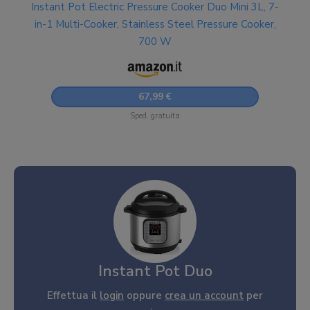
Instant Pot Electric Pressure Cooker Duo Mini 3L, 7-
in-1 Multi-Cooker, Stainless Steel Pressure Cooker,
700 W
67,99 €
Sped. gratuita
Instant Pot Duo
Effettua il
login
oppure
crea un account
per