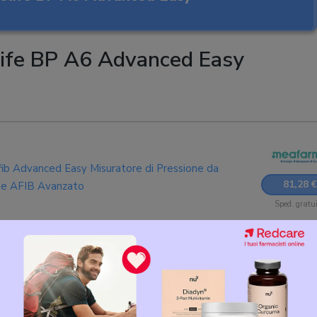
life BP A6 Advanced Easy
b Advanced Easy Misuratore di Pressione da
81,28 €
one AFIB Avanzato
Sped. gratu
ione elettronico microlife afib advancedeasy
81,29 €
Sped. gratu