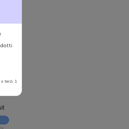
e
ita
dotti
o terzi. 1
ita
ita