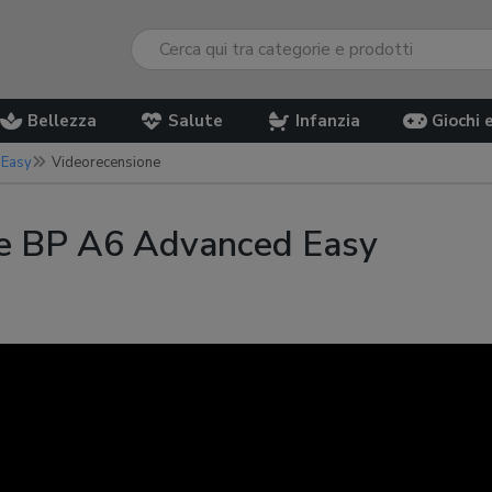
Bellezza
Salute
Infanzia
Giochi 
 Easy
Videorecensione
fe BP A6 Advanced Easy