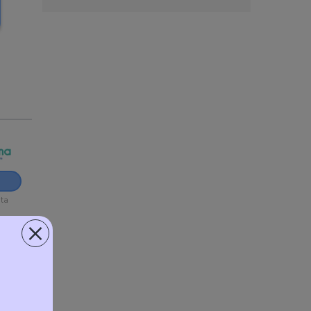
ita
×
ita