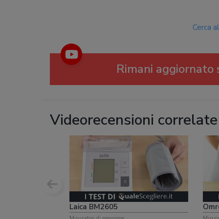
Cerca al
Rimani aggiornato s
Videorecensioni correlate
Laica BM2605
Omr
Misuratori di pressione
Misura