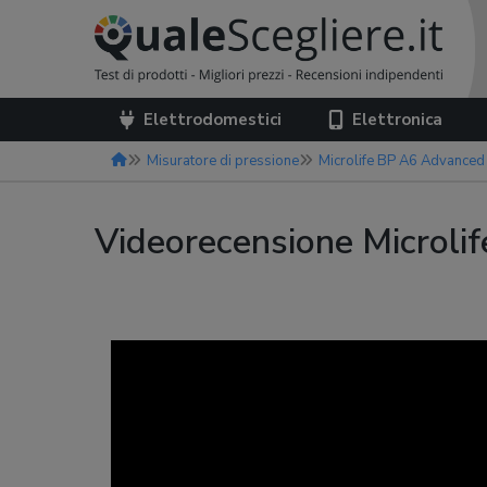
Elettrodomestici
Elettronica
Misuratore di pressione
Microlife BP A6 Advanced
Videorecensione Microli