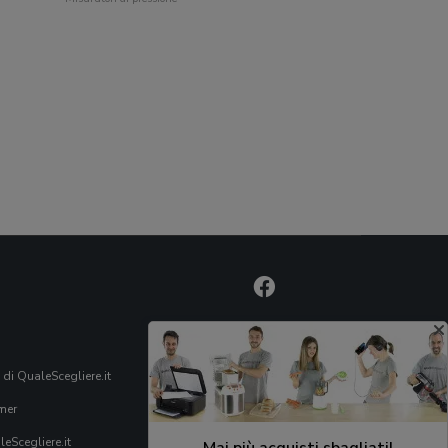
 di QualeScegliere.it
mer
eScegliere.it