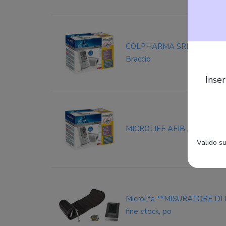
COLPHARMA SRL Microlife A
Braccio
Inser
MICROLIFE AFIB ADVANCE
Valido su
Microlife **MISURATORE 
fine stock, po