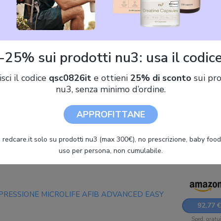
FIB Advanced Easy Misuratore Di Pressione Da
-25% sui prodotti nu3: usa il codic
81,40 €
Sped. gratu
isci il codice
qsc0826it
e ottieni
25% di sconto
sui pro
nu3, senza minimo d’ordine.
APPROFITTANE
D EASY
83,80 €
 redcare.it solo su prodotti nu3 (max 300€), no prescrizione, baby food 
Sped. gratu
uso per persona, non cumulabile.
DI PRESSIONE MICROLIFE AFIB ADVANCED EASY
92,77 €
Sped. gratu