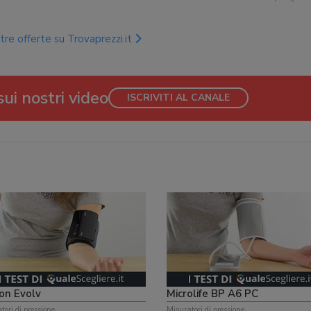
tre offerte su Trovaprezzi.it
ui nostri video
ISCRIVITI AL CANALE
on Evolv
Microlife BP A6 PC
tori di pressione
Misuratori di pressione