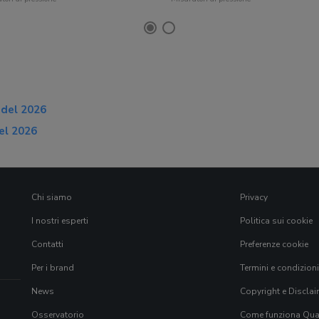
o del 2026
del 2026
Chi siamo
Privacy
I nostri esperti
Politica sui cookie
Contatti
Preferenze cookie
Per i brand
Termini e condizioni
News
Copyright e Disclai
Osservatorio
Come funziona Qual