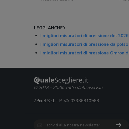
LEGGI ANCHE
I migliori misuratori di pressione del 2026
I migliori misuratori di pressione da pols
I migliori misuratori di pressione Omron 
© 2013 - 2026. Tutti i diritti riservati.
7Pixel S.r.l.
- P.IVA 03386810968