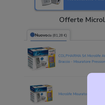
Offerte Micro
Nuovo
da (81,28 €)
COLPHARMA Srl Microlife Afi
Braccio - Misuratore Pressi
Microlife Misuratore di press