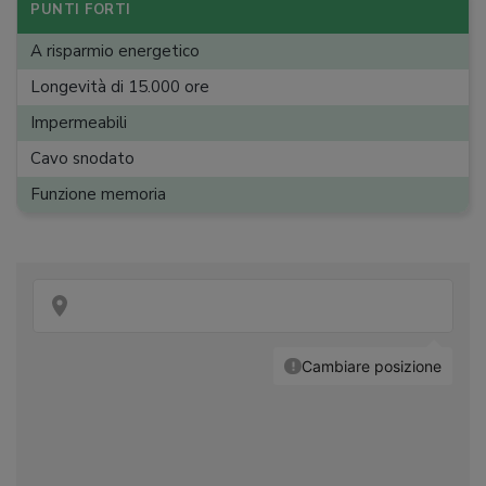
Decorazioni integrate
:
PUNTI FORTI
Telecomando
:
A risparmio energetico
Longevità di 15.000 ore
Impermeabili
Cavo snodato
Funzione memoria