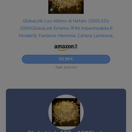
GlobaLink Luci Albero di Natale 1000LEDs
100M,GlobaLink Esterno IP44 Impermeabile,8
Modalità, Funzione Memoria, Catena Luminosa,
Decorazione Natalizia Casa Giardino Matrimonio
Feste
59,99 €
Sped. gratuita