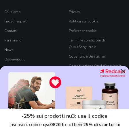
Chi siamo
Privacy
I nostri esperti
Politica sui cookie
Contatti
Preferenze cookie
Per i brand
Termini e condizioni di
QualeScegliere.it
News
Copyright e Disclaimer
Osservatorio
Come funziona QualeScegliere.it
×
Ricerca Prodotti
Black Friday 2026
-25% sui prodotti nu3: usa il codice
Inserisci il codice
qsc0826it
e ottieni
25% di sconto
sui
7Pixel S.r.l.
è parte di
Mavriq
, il nome commerciale che contraddistingue