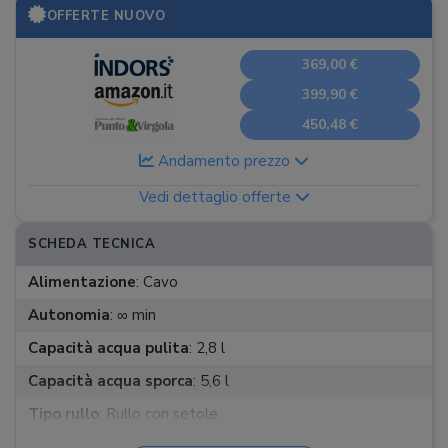
OFFERTE NUOVO
369,00 €
399,90 €
450,48 €
Andamento prezzo
Vedi dettaglio offerte
SCHEDA TECNICA
Alimentazione
:
Cavo
Autonomia
:
∞ min
Capacità acqua pulita
:
2,8 l
Capacità acqua sporca
:
5,6 l
Tipo rullo
:
Rullo con setole
Lavaggio rulli
:
A mano