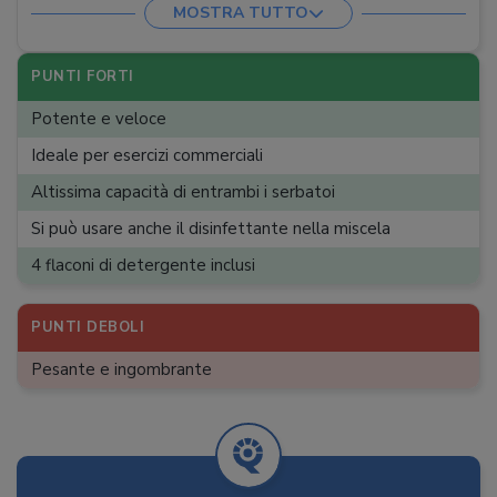
MOSTRA TUTTO
App
:
Base di stazionamento
:
Parcheggio
PUNTI FORTI
Lunghezza cavo
:
7 m
Potente e veloce
Peso
:
13 kg
Ideale per esercizi commerciali
Altissima capacità di entrambi i serbatoi
Si può usare anche il disinfettante nella miscela
4 flaconi di detergente inclusi
PUNTI DEBOLI
Pesante e ingombrante