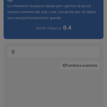
kg
).
Lo riteniamo l’acquisto ideale per i gestori di piccoli
esercizi commerciali, pub o bar, ma anche per chi abbia
una casa particolarmente grande.
8.4
VOTO FINALE: