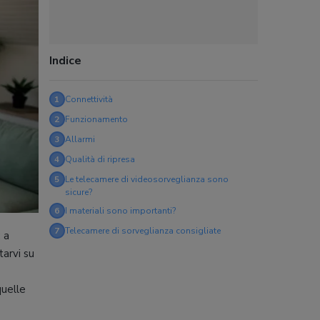
Indice
1
Connettività
2
Funzionamento
3
Allarmi
4
Qualità di ripresa
5
Le telecamere di videosorveglianza sono
sicure?
6
I materiali sono importanti?
7
Telecamere di sorveglianza consigliate
 a
tarvi su
quelle