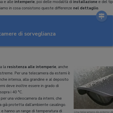
ua e alle
intemperie
, poi delle modalità di
installazione
e del ti
diamo in cosa consistono queste differenze
nel dettaglio
.
ecamere di sorveglianza
a la
resistenza alle intemperie
, anche
estreme. Per una telecamera da esterni è
anche intensa, alla grandine e al deposito
rni deve inoltre essere in grado di
sopra i 40 °C.
i per una videocamera da interni, che
 già protetta dall’ambiente casalingo.
li e hanno un range di temperatura di
Una telecamera da esterno d