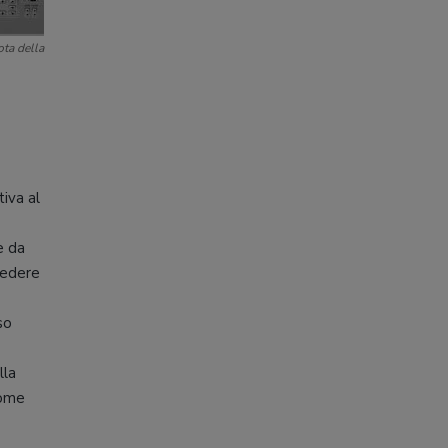
ota della
tiva al
e da
 vedere
so
lla
come