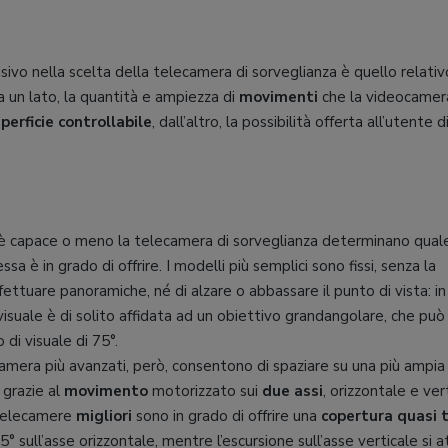
ivo nella scelta della telecamera di sorveglianza è quello relativ
a un lato, la quantità e ampiezza di
movimenti
che la videocamer
perficie controllabile
, dall’altro, la possibilità offerta all’utente d
i è capace o meno la telecamera di sorveglianza determinano qual
ssa è in grado di offrire. I modelli più semplici sono fissi, senza la
ffettuare panoramiche, né di alzare o abbassare il punto di vista: in
 visuale è di solito affidata ad un obiettivo grandangolare, che può 
di visuale di 75°.
camera più avanzati, però, consentono di spaziare su una più ampia
 grazie al
movimento
motorizzato sui
due assi
, orizzontale e ver
 telecamere
migliori
sono in grado di offrire una
copertura quasi 
° sull’asse orizzontale, mentre l’escursione sull’asse verticale si 