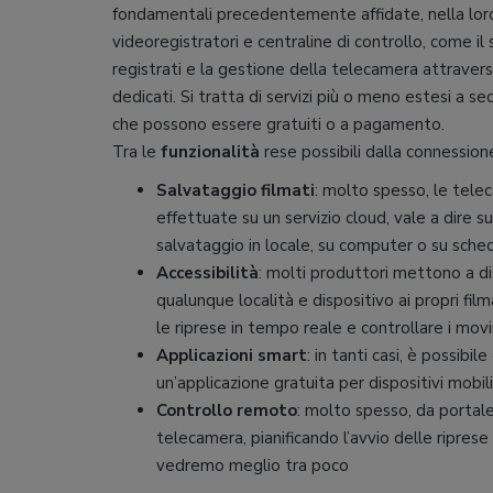
fondamentali precedentemente affidate, nella lor
videoregistratori e centraline di controllo, come il
registrati e la gestione della telecamera attrave
dedicati. Si tratta di servizi più o meno estesi a 
che possono essere gratuiti o a pagamento.
Tra le
funzionalità
rese possibili dalla connession
Salvataggio filmati
: molto spesso, le telec
effettuate su un servizio cloud, vale a dire s
salvataggio in locale, su computer o su sch
Accessibilità
: molti produttori mettono a di
qualunque località e dispositivo ai propri fil
le riprese in tempo reale e controllare i mov
Applicazioni smart
: in tanti casi, è possib
un’applicazione gratuita per dispositivi mobili
Controllo remoto
: molto spesso, da portale
telecamera, pianificando l’avvio delle ripres
vedremo meglio tra poco