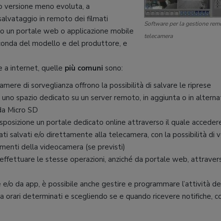
o versione meno evoluta, a
 salvataggio in remoto dei filmati
Software per la gestione rem
rso un portale web o applicazione mobile
telecamera
seconda del modello e del produttore, e
e a internet, quelle
più comuni
sono:
amere di sorveglianza offrono la possibilità di salvare le riprese
u uno spazio dedicato su un server remoto, in aggiunta o in alterna
eda Micro SD
sposizione un portale dedicato online attraverso il quale acceder
mati salvati e/o direttamente alla telecamera, con la possibilità di
imenti della videocamera (se previsti)
ile effettuare le stesse operazioni, anziché da portale web, attraver
 e/o da app, è possibile anche gestire e programmare l’attività de
e a orari determinati e scegliendo se e quando ricevere notifiche, 