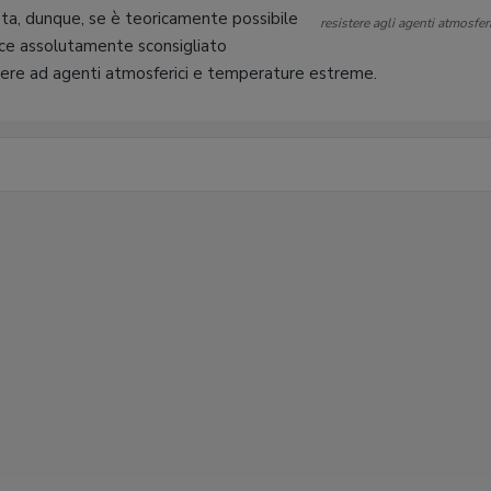
sta, dunque, se è teoricamente possibile
resistere agli agenti atmosferi
vece assolutamente sconsigliato
istere ad agenti atmosferici e temperature estreme.