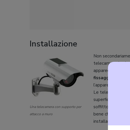
Installazione
Non secondariamen
telecamera: le due
apparecchi da
est
fissaggio a muro
l’apparecchio ad al
Le telecamere pe
superficie piana e
soffitto. Soprattut
Una telecamera con supporto per
bene che vi accerti
attacco a muro
installare esatta