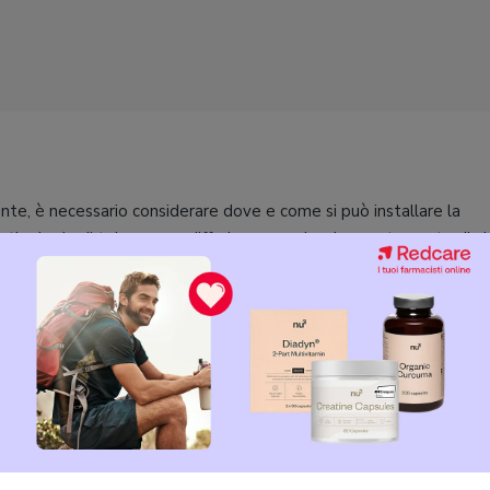
te, è necessario considerare dove e come si può installare la
 tipologie di telecamera differiscono anche da questo punto di vis
erni
sono infatti normalmente dotati di una staffa che ne consente
attraverso viti e tasselli, e non è previsto altro modo di fissare
tre superfici.
r
interni
, invece, possono essere semplicemente
appoggiate
su 
 non sempre hanno in dotazione supporti per il fissaggio a parete 
to nel caso optiate per l’acquisto di una telecamera da interni, qui
ate del tipo di supporti di cui dispone, per essere certi di poterla
mente dove ne avete la necessità.