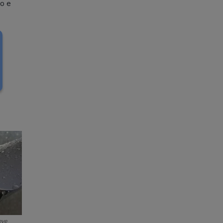
po e
eve