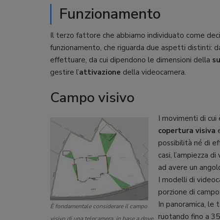
Funzionamento
Il terzo fattore che abbiamo individuato come decis
funzionamento, che riguarda due aspetti distinti: d
effettuare, da cui dipendono le dimensioni della
su
gestire l’
attivazione
della videocamera.
Campo visivo
I movimenti di cu
copertura visiva
e
possibilità né di e
casi, l’ampiezza di
ad avere un angolo 
I modelli di video
porzione di campo
In panoramica, le
È fondamentale considerare il campo
ruotando fino a 355
visivo di una telecamera, in base a dove