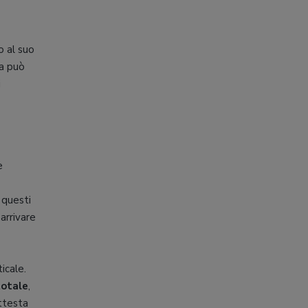
o al suo
a può
i
e
 questi
arrivare
ticale.
totale
,
attesta