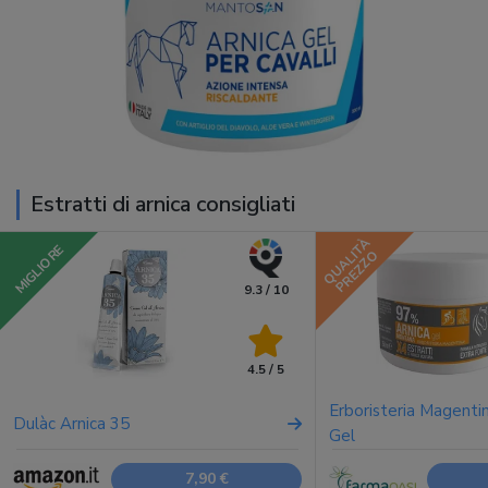
Estratti di arnica consigliati
QUALITÀ
MIGLIORE
PREZZO
9.3 / 10
4.5 / 5
Erboristeria Magenti
Dulàc Arnica 35
Gel
7,90 €