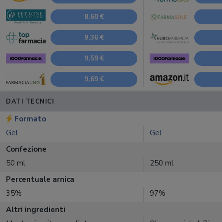
8,60 €
9,36 €
9,59 €
9,69 €
DATI TECNICI
Formato
Gel
Gel
Confezione
50 ml
250 ml
Percentuale arnica
35%
97%
Altri ingredienti