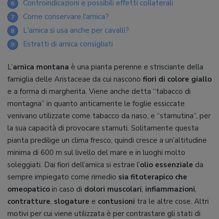
Controindicazioni e possibili effetti collaterali
6
Come conservare l'arnica?
7
L'arnica si usa anche per cavalli?
8
Estratti di arnica consigliati
9
L’
arnica montana
è una pianta perenne e strisciante della
famiglia delle Aristaceae da cui nascono
fiori di colore giallo
e a forma di margherita. Viene anche detta “tabacco di
montagna” in quanto anticamente le foglie essiccate
venivano utilizzate come tabacco da naso, e “starnutina”, per
la sua capacità di provocare starnuti. Solitamente questa
pianta predilige un clima fresco, quindi cresce a un’altitudine
minima di 600 m sul livello del mare e in luoghi molto
soleggiati. Dai fiori dell’arnica si estrae l’
olio essenziale
da
sempre impiegato come rimedio
sia fitoterapico che
omeopatico
in caso di
dolori muscolari
,
infiammazioni
,
contratture
,
slogature
e
contusioni
tra le altre cose. Altri
motivi per cui viene utilizzata è per contrastare gli stati di