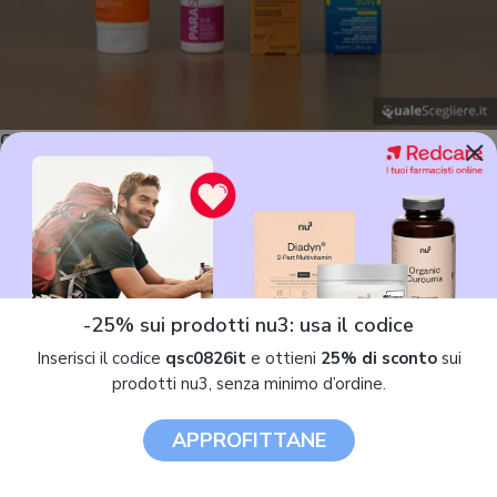
×
Come scegliere la crema solare: guida all'acquisto
Francesca Maculan
23 maggio 2025
Dopo il freddo e la pioggia dei mesi invernali, non c'è nulla di più piacevole
dell'esporsi al calore del sole: oltre a regalare alla pelle una tinta dorata,
infatti, i raggi solari migliorano l'umore e aiutano il corpo a produrre la
preziosa vitamina D. Troppo spesso, però, dimentichiamo che l'e
-25% sui prodotti nu3: usa il codice
Inserisci il codice
qsc0826it
e ottieni
25% di sconto
sui
prodotti nu3, senza minimo d’ordine.
APPROFITTANE