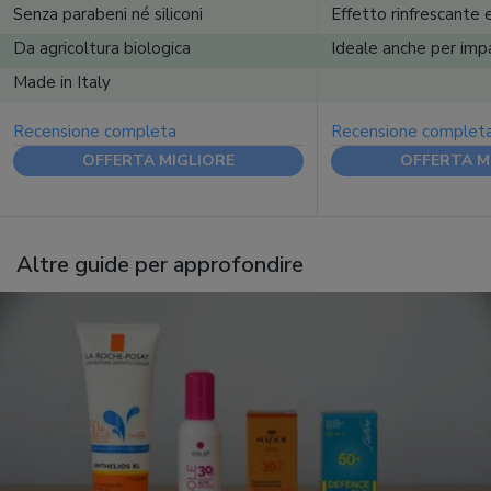
Senza parabeni né siliconi
Effetto rinfrescante 
Da agricoltura biologica
Ideale anche per imp
Made in Italy
Recensione completa
Recensione complet
OFFERTA MIGLIORE
OFFERTA M
Altre guide per approfondire