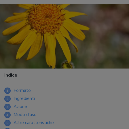
Indice
Formato
1
Ingredienti
2
Azione
3
Modo d'uso
4
Altre caratteristiche
5