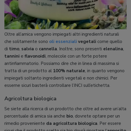
Oltre all’arnica vengono impiegati altri ingredienti naturali
che solitamente sono
oli essenziali
vegetali
come quello
di
timo
,
salvia
o
cannella
. Inoltre, sono presenti
elenalina
,
tannini
e
flavonoidi
, molecole con un forte potere
antinfiammatorio. Possiamo dire che in linea di massima si
tratta di un prodotto al
100% naturale
, in quanto vengono
impiegati soltanto ingredienti vegetali e non chimici. Per
esserne sicuri basterà controllare l’INCI sull’etichetta.
Agricoltura biologica
Se siete alla ricerca di un prodotto che oltre ad avere un’alta
percentuale di arnica sia anche
bio
, dovrete optare per un
rimedio proveniente
da agricoltura biologica
. Per essere
sicuri che il prodotto scelto sia bio dovrà riportare l’
apposito