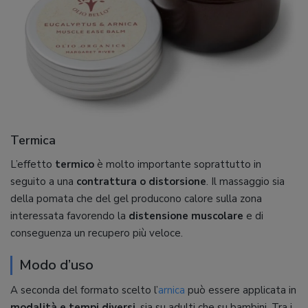
Termica
L’effetto
termico
è molto importante soprattutto in
seguito a una
contrattura o distorsione
. Il massaggio sia
della pomata che del gel producono calore sulla zona
interessata favorendo la
distensione muscolare
e di
conseguenza un recupero più veloce.
Modo d’uso
A seconda del formato scelto l’
arnica
può essere applicata in
modalità e tempi diversi
, sia su adulti che su bambini. Tra i