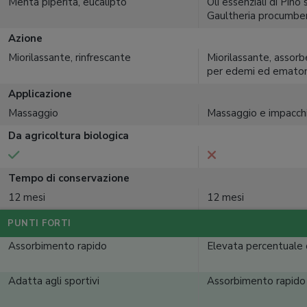
Menta piperita, eucalipto
Oli essenziali di Pino 
Gaultheria procumbe
Azione
Miorilassante, rinfrescante
Miorilassante, assorb
per edemi ed emato
Applicazione
Massaggio
Massaggio e impacch
Da agricoltura biologica
Tempo di conservazione
12 mesi
12 mesi
PUNTI FORTI
Assorbimento rapido
Elevata percentuale d
Adatta agli sportivi
Assorbimento rapido