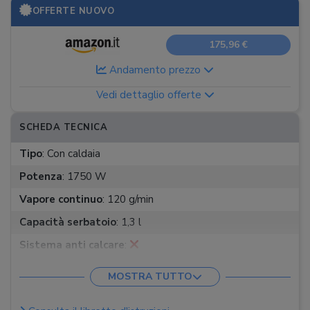
OFFERTE NUOVO
175,96 €
Andamento prezzo
Vedi dettaglio offerte
SCHEDA TECNICA
Tipo
:
Con caldaia
Potenza
:
1750 W
Vapore continuo
:
120 g/min
Capacità serbatoio
:
1,3 l
Sistema anti calcare
:
Impostazione della temperatura
:
Manuale
MOSTRA TUTTO
Funzione Eco
: