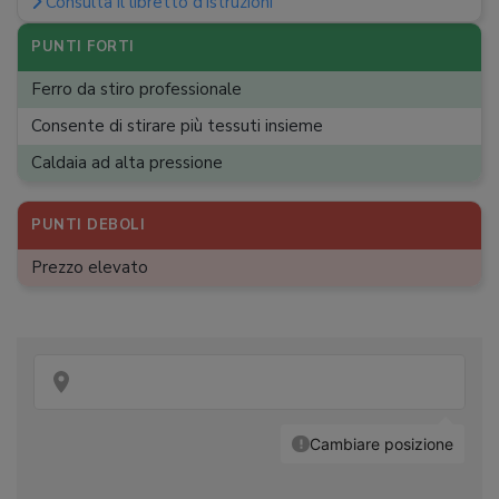
Consulta il libretto d'istruzioni
Materiale piastra
:
Alluminio
Punta piastra
:
Di precisione
PUNTI FORTI
Fori piastra
:
Numerosi
Ferro da stiro professionale
Vapore verticale
:
Consente di stirare più tessuti insieme
Spegnimento automatico
:
Caldaia ad alta pressione
Peso a serbatoio vuoto
:
7,4 kg
PUNTI DEBOLI
Prezzo elevato