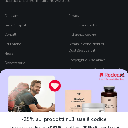
desidero iscrivermi alla newsletter
Chi siamo
Privacy
I nostri esperti
Politica sui cookie
Contatti
Preferenze cookie
Per i brand
Termini e condizioni di
QualeScegliere.it
News
Copyright e Disclaimer
Osservatorio
Come funziona QualeScegliere.it
×
Ricerca Prodotti
Black Friday 2026
-25% sui prodotti nu3: usa il codice
Inserisci il codice
qsc0826it
e ottieni
25% di sconto
sui