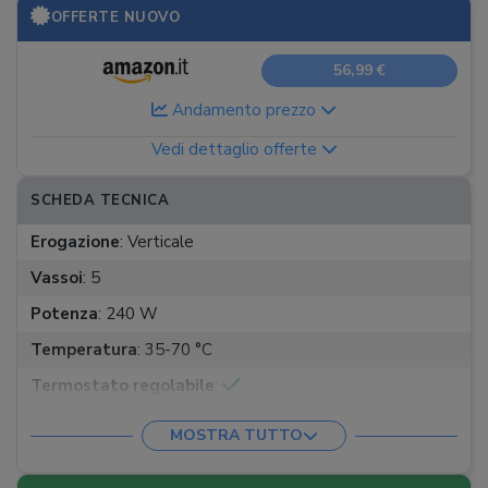
OFFERTE NUOVO
56,99 €
Andamento prezzo
Vedi dettaglio offerte
SCHEDA TECNICA
Erogazione
:
Verticale
Vassoi
:
5
Potenza
:
240 W
Temperatura
:
35-70 °C
Termostato regolabile
:
Altre funzioni
:
Timer
MOSTRA TUTTO
Dimensioni
:
29,9 x 21,6 x 21,4 cm