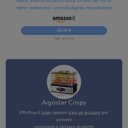
vassoi, essiccatura automatica, ottimo per frutta,
carne, verdura ecc. controlli digitali, impostazione
manuale di tempo e temperatura. Senza BPA.
56,99 €
Sped. gratuita
Aigostar Crispy
Effettua il
login
oppure
crea un account
per
scrivere
recensioni o testare prodotti.