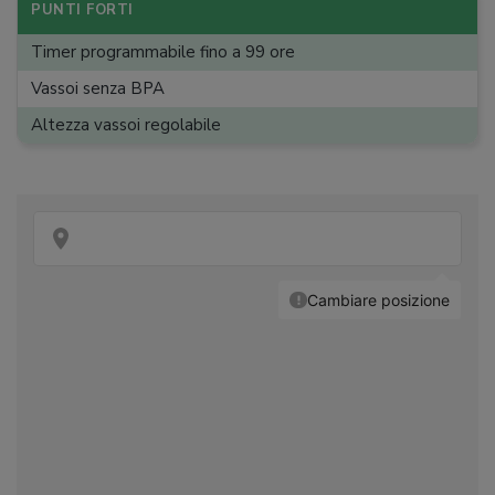
Peso
:
2,09 kg
PUNTI FORTI
Timer programmabile fino a 99 ore
Vassoi senza BPA
Altezza vassoi regolabile