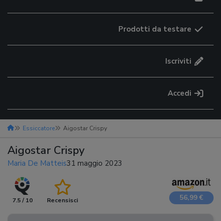
Prodotti da testare
Iscriviti
Accedi
Essiccatore
Aigostar Crispy
Aigostar Crispy
Maria De Matteis
31 maggio 2023
56,99 €
7.5 / 10
Recensisci