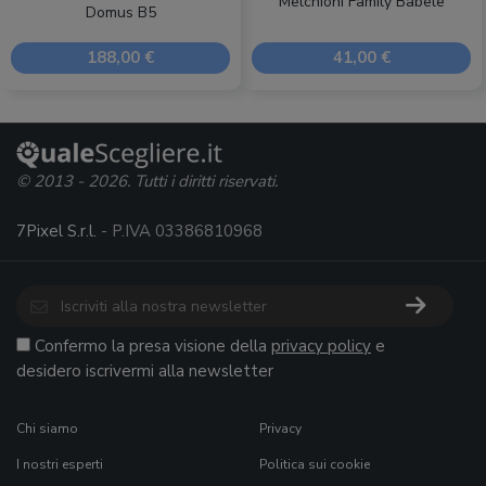
Melchioni Family Babele
Domus B5
188,00 €
41,00 €
© 2013 - 2026. Tutti i diritti riservati.
7Pixel S.r.l.
- P.IVA 03386810968
Confermo la presa visione della
privacy policy
e
desidero iscrivermi alla newsletter
Chi siamo
Privacy
I nostri esperti
Politica sui cookie