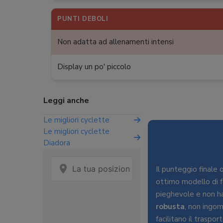
PUNTI DEBOLI
Non adatta ad allenamenti intensi
Display un po' piccolo
Leggi anche
Le migliori cyclette
Le migliori cyclette
Diadora
Il punteggio finale
ottimo modello di f
pieghevole e non h
robusta
, non ingo
facilitano il trasport