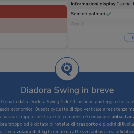
Informazioni display
:
Calorie,
Sensori palmari
:
App
:
Portaoggetti
:
Ruote trasporto
:
Pieghevole
:
Peso
:
23 kg
Dimensioni
:
58,5 x 28,5 x 68,5
Diadora Swing in breve
 ottenuto dalla Diadora Swing è di 7,3, un buon punteggio che la 
ascia economica. Questa cyclette di tipo verticale a resistenza m
a funzioni troppo sofisticate. In compenso è comunque
abbastanz
mbra troppo ed è dotata di
rotelle di trasporto
e piedini di live
o. Il suo
volano di 3 kg
la rende un attrezzo abbastanza affidabile