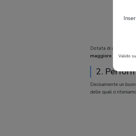
Inser
Dotata di una struttur
maggiore
rispetto all
Valido su
2. Perfor
Decisamente un buon p
delle quali ci ritenia