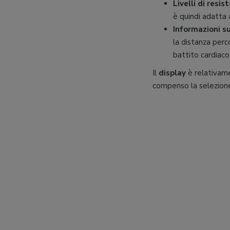
Livelli di resis
è quindi adatta a
Informazioni s
la distanza perco
battito cardiaco
Il
display
è relativam
compenso la selezione 