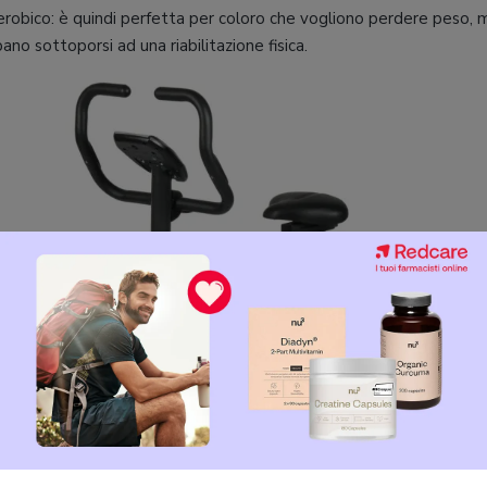
erobico: è quindi perfetta per coloro che vogliono perdere peso, 
no sottoporsi ad una riabilitazione fisica.