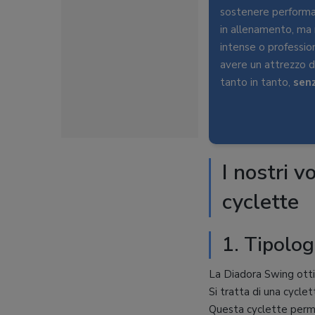
sostenere performa
in allenamento, ma 
intense o professio
avere un attrezzo di
tanto in tanto,
senz
I nostri v
cyclette
1. Tipolog
La Diadora Swing otti
Si tratta di una cycle
Questa cyclette permet