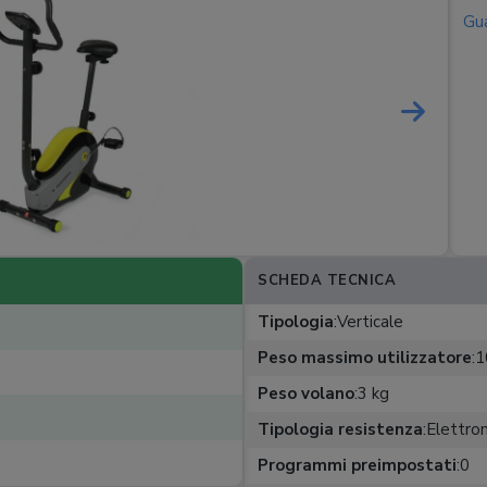
Gua
SCHEDA TECNICA
Tipologia
:
Verticale
Peso massimo utilizzatore
:
1
Peso volano
:
3 kg
Tipologia resistenza
:
Elettro
Programmi preimpostati
:
0