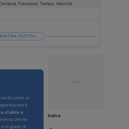
 Distanza, Pulsazioni, Tempo, Velocità
MOSTRA TUTTO
 cm
attesta come un
agnetica non è
a stabile e
Indice
llamento che ne
 e in grado di