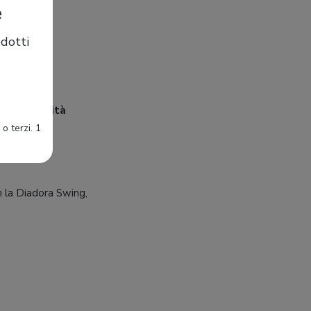
e
dotti
e una
stabilità
o terzi. 1
n la Diadora Swing,