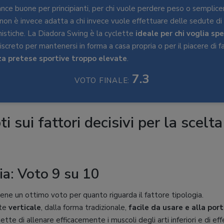
nce buone per principianti, per chi vuole perdere peso o sempli
non è invece adatta a chi invece vuole effettuare delle sedute d
nistiche. La Diadora Swing è la cyclette
ideale per chi voglia sp
screto per mantenersi in forma a casa propria o per il piacere di f
a pretese sportive troppo elevate
.
7.3
VOTO FINALE:
oti sui fattori decisivi per la scelt
ia: Voto 9 su 10
ene un ottimo voto per quanto riguarda il fattore tipologia.
tte
verticale
, dalla forma tradizionale,
facile da usare e alla port
te di allenare efficacemente i muscoli degli arti inferiori e di ef