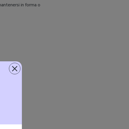
mantenersi in forma o
×