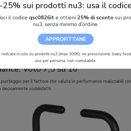
-25% sui prodotti nu3: usa il codic
isci il codice
qsc0826it
e ottieni
25% di sconto
sui pro
nu3, senza minimo d’ordine.
APPROFITTANE
a sviluppata in verticale e non pieghevole, la Diadora Swing offr
e altre cyclette verticali della stessa fascia di prezzo economica.
 redcare.it solo su prodotti nu3 (max 300€), no prescrizione, baby food 
uso per persona, non cumulabile.
mance: Voto 7,5 su 10
unteggio per il fattore che valuta le performance realizzabili co
mo decisamente soddisfatti.