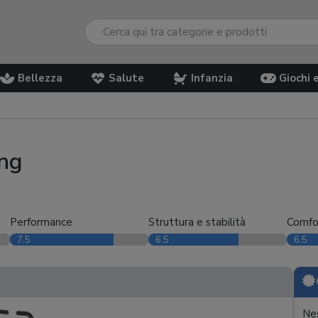
Bellezza
Salute
Infanzia
Giochi 
ing
Performance
Struttura e stabilità
Comfo
7.5
6.5
6.5
Nes