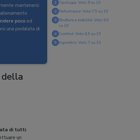
1
Tipologia: Voto 9 su 10
cemente mantenersi
2
Performance: Voto 7,5 su 10
i allenamento
3
Struttura e stabilità: Voto 6,5
endere poco
ed
su 10
arsi una pedalata di
4
Comfort: Voto 6,5 su 10
5
Ingombro: Voto 7 su 10
a della
ata di tutti
.
fettuare un