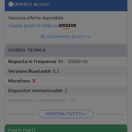
OFFERTE NUOVO
Nessuna offerta disponibile.
Guarda prodotti simili su
Andamento prezzo
SCHEDA TECNICA
Risposta in frequenza
:
80 - 20000 Hz
Versione Bluetooth
:
5.2
Microfono
:
Dispositivi memorizzabili
:
2
Autonomia in riproduzione
:
14 h
Utilizzabili con cavo
:
MOSTRA TUTTO
Tempo di ricarica
:
2:40 h
Certificazione IP
:
IP67
PUNTI FORTI