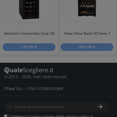
Melchioni Vermentino Dual 18
Haier Wine Bank 50 Serie 7
239,90 €
449,00 €
© 2013 - 2026. Tutti i diritti riservati.
7Pixel S.r.l.
- P.IVA 03386810968
Confermo la presa visione della
privacy policy
e