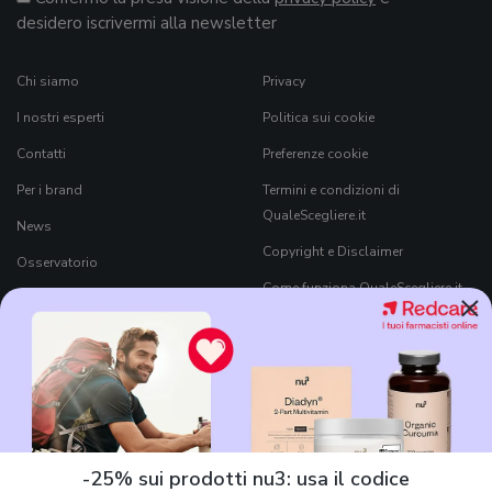
desidero iscrivermi alla newsletter
Chi siamo
Privacy
I nostri esperti
Politica sui cookie
Contatti
Preferenze cookie
Per i brand
Termini e condizioni di
QualeScegliere.it
News
Copyright e Disclaimer
Osservatorio
Come funziona QualeScegliere.it
×
Ricerca Prodotti
Black Friday 2026
-25% sui prodotti nu3: usa il codice