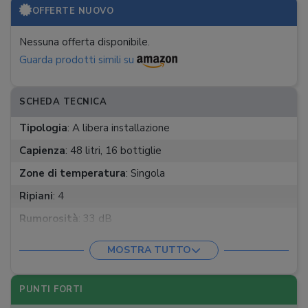
OFFERTE NUOVO
Nessuna offerta disponibile.
Guarda prodotti simili su
SCHEDA TECNICA
Tipologia
:
A libera installazione
Capienza
:
48 litri, 16 bottiglie
Zone di temperatura
:
Singola
Ripiani
:
4
Rumorosità
:
33 dB
Funzioni
:
Display LED, luce LED interna, pulsanti touch
MOSTRA TUTTO
PUNTI FORTI