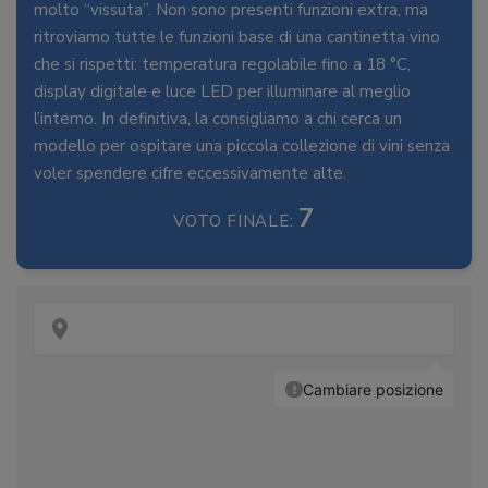
molto “vissuta”. Non sono presenti funzioni extra, ma
ritroviamo tutte le funzioni base di una cantinetta vino
che si rispetti: temperatura regolabile fino a 18 °C,
display digitale e luce LED per illuminare al meglio
l’interno. In definitiva, la consigliamo a chi cerca un
modello per ospitare una piccola collezione di vini senza
voler spendere cifre eccessivamente alte.
7
VOTO FINALE: