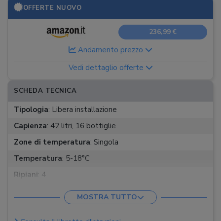
OFFERTE NUOVO
236,99 €
Andamento prezzo
Vedi dettaglio offerte
SCHEDA TECNICA
Tipologia
:
Libera installazione
Capienza
:
42 litri, 16 bottiglie
Zone di temperatura
:
Singola
Temperatura
:
5-18°C
Ripiani
:
4
Classe energetica
:
G
MOSTRA TUTTO
Rumorosità
:
42 dB