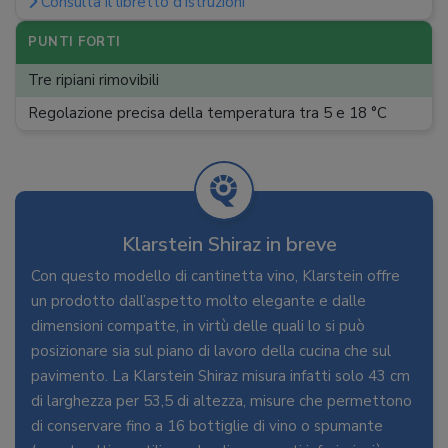
Consulta il libretto d'istruzioni
Funzioni
:
Display LED, luce LED interna
PUNTI FORTI
Tre ripiani rimovibili
Regolazione precisa della temperatura tra 5 e 18 °C
Klarstein Shiraz in breve
Con questo modello di cantinetta vino, Klarstein offre
un prodotto dall’aspetto molto elegante e dalle
dimensioni compatte, in virtù delle quali lo si può
posizionare sia sul piano di lavoro della cucina che sul
pavimento. La Klarstein Shiraz misura infatti solo 43 cm
di larghezza per 53,5 di altezza, misure che permettono
di conservare fino a 16 bottiglie di vino o spumante