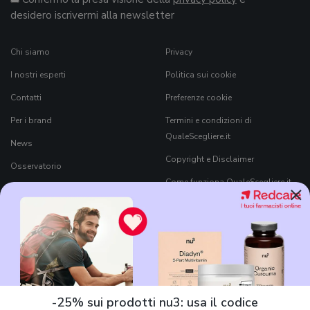
desidero iscrivermi alla newsletter
Chi siamo
Privacy
I nostri esperti
Politica sui cookie
Contatti
Preferenze cookie
Per i brand
Termini e condizioni di
QualeScegliere.it
News
Copyright e Disclaimer
Osservatorio
Come funziona QualeScegliere.it
×
Ricerca Prodotti
Black Friday 2026
-25% sui prodotti nu3: usa il codice