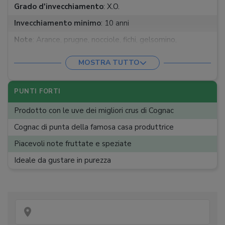
Grado d'invecchiamento
:
X.O.
Invecchiamento minimo
:
10 anni
Note
:
Arance, prugne, nocciole, fichi, gelsomino,
zafferano, miele, semi di cacao, cannella
MOSTRA TUTTO
Sapore
:
Fruttato, natalizio, speziato
Gradazione
:
40%
PUNTI FORTI
Contenuto
:
70 cl
Prodotto con le uve dei migliori crus di Cognac
Cognac di punta della famosa casa produttrice
Piacevoli note fruttate e speziate
Ideale da gustare in purezza