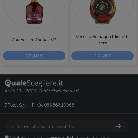
Vecchia Romagna Etichetta
Courvoisier Cognac VS
nera
23,40 €
12,49 €
© 2013 - 2026. Tutti i diritti riservati.
7Pixel S.r.l.
- P.IVA 03386810968
Confermo la presa visione della
privacy policy
e