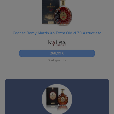
Cognac Remy Martin Xo Extra Old cl 70 Astucciato
268,99 €
Sped. gratuita