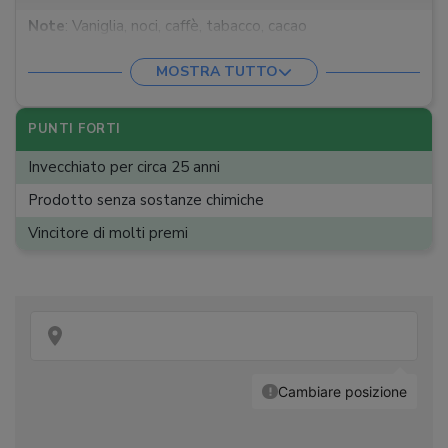
Note
:
Vaniglia, noci, caffè, tabacco, cacao
Sapore
:
Speziato, ricco, armonioso
MOSTRA TUTTO
Gradazione
:
40%
Contenuto
:
70 cl
PUNTI FORTI
Invecchiato per circa 25 anni
Prodotto senza sostanze chimiche
Vincitore di molti premi