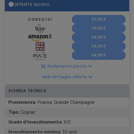
OFFERTE NUOVO
57,00 €
59,90 €
64,00 €
64,00 €
64,89 €
Andamento prezzo
Vedi dettaglio offerte
SCHEDA TECNICA
Provenienza
:
Francia, Grande Champagne
Tipo
:
Cognac
Grado d'invecchiamento
:
X.O.
Invecchiamento minimo
:
10 anni