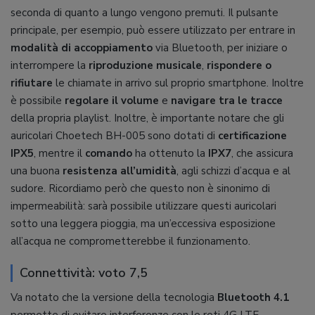
seconda di quanto a lungo vengono premuti. Il pulsante
principale, per esempio, può essere utilizzato per entrare in
modalità di accoppiamento
via Bluetooth, per iniziare o
interrompere la
riproduzione musicale
,
rispondere o
rifiutare
le chiamate in arrivo sul proprio smartphone. Inoltre
è possibile
regolare il volume
e
navigare tra le tracce
della propria playlist. Inoltre, è importante notare che gli
auricolari Choetech BH-005 sono dotati di
certificazione
IPX5
, mentre il
comando
ha ottenuto la
IPX7
, che assicura
una buona
resistenza all’umidità
, agli schizzi d’acqua e al
sudore. Ricordiamo però che questo non è sinonimo di
impermeabilità: sarà possibile utilizzare questi auricolari
sotto una leggera pioggia, ma un’eccessiva esposizione
all’acqua ne comprometterebbe il funzionamento.
Connettività: voto 7,5
Va notato che la versione della tecnologia
Bluetooth 4.1
permette di evitare interferenze con le reti 4G LTE