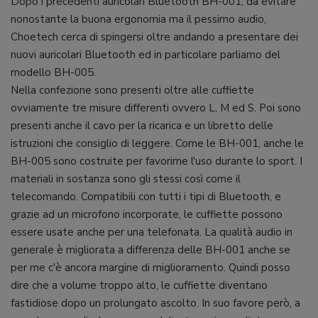
Dopo i precedenti auricolari Bluetooth BH-001, da evitare
nonostante la buona ergonomia ma il pessimo audio,
Choetech cerca di spingersi oltre andando a presentare dei
nuovi auricolari Bluetooth ed in particolare parliamo del
modello BH-005.
Nella confezione sono presenti oltre alle cuffiette
ovviamente tre misure differenti ovvero L, M ed S. Poi sono
presenti anche il cavo per la ricarica e un libretto delle
istruzioni che consiglio di leggere. Come le BH-001, anche le
BH-005 sono costruite per favorirne l'uso durante lo sport. I
materiali in sostanza sono gli stessi così come il
telecomando. Compatibili con tutti i tipi di Bluetooth, e
grazie ad un microfono incorporate, le cuffiette possono
essere usate anche per una telefonata. La qualità audio in
generale è migliorata a differenza delle BH-001 anche se
per me c'è ancora margine di miglioramento. Quindi posso
dire che a volume troppo alto, le cuffiette diventano
fastidiose dopo un prolungato ascolto. In suo favore però, a