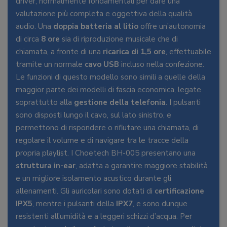
driver, normalmente fondamentali per dare una
valutazione più completa e oggettiva della qualità
audio. Una
doppia batteria al litio
offre un’autonomia
di circa
8 ore
sia di riproduzione musicale che di
chiamata, a fronte di una
ricarica di 1,5 ore
, effettuabile
tramite un normale
cavo USB
incluso nella confezione.
Le funzioni di questo modello sono simili a quelle della
maggior parte dei modelli di fascia economica, legate
soprattutto alla
gestione della telefonia
. I pulsanti
sono disposti lungo il cavo, sul lato sinistro, e
permettono di rispondere o rifiutare una chiamata, di
regolare il volume e di navigare tra le tracce della
propria playlist. I Choetech BH-005 presentano una
struttura in-ear
, adatta a garantire maggiore stabilità
e un migliore isolamento acustico durante gli
allenamenti. Gli auricolari sono dotati di
certificazione
IPX5
, mentre i pulsanti della
IPX7
, e sono dunque
resistenti all’umidità e a leggeri schizzi d’acqua. Per