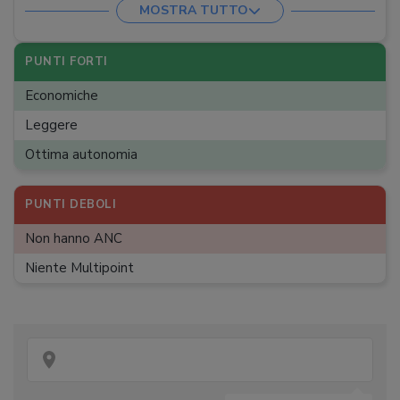
MOSTRA TUTTO
Extra
:
Certificazione IP54
Custodia
:
Sì
PUNTI FORTI
Peso auricolari
:
3,8 g
Economiche
Peso custodia
:
33 g
Leggere
Ottima autonomia
PUNTI DEBOLI
Non hanno ANC
Niente Multipoint