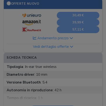
OFFERTE NUOVO
30,49 €
39,99 €
57,11 €
Andamento prezzo
Vedi dettaglio offerte
SCHEDA TECNICA
Tipologia
:
In-ear true wireless
Diametro driver
:
10 mm
Versione Bluetooth
:
5.4
Autonomia in riproduzione
:
42 h
Tempo di ricarica
:
1 h
Ricarica rapida
:
5 min x 3 ore