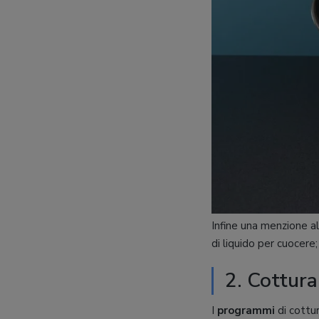
Infine una menzione a
di liquido per cuocere
2. Cottura
I
programmi
di cottu