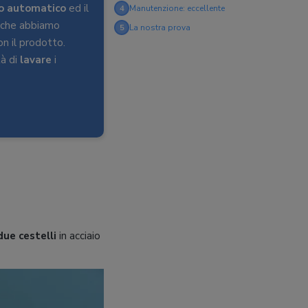
o automatico
ed il
4
Manutenzione: eccellente
o che abbiamo
5
La nostra prova
n il prodotto.
tà di
lavare
i
due cestelli
in acciaio