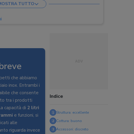
MOSTRA TUTTO
i
 breve
aspetti che abbiamo
aio inox. Entrambi i
raibile che consente
Indice
lto tra i prodotti
la capacità di
2 litri
1
Struttura: eccellente
rammi
e funzioni, si
2
Cottura: buono
cati alle
3
Accessori: discreto
anto riguarda invece