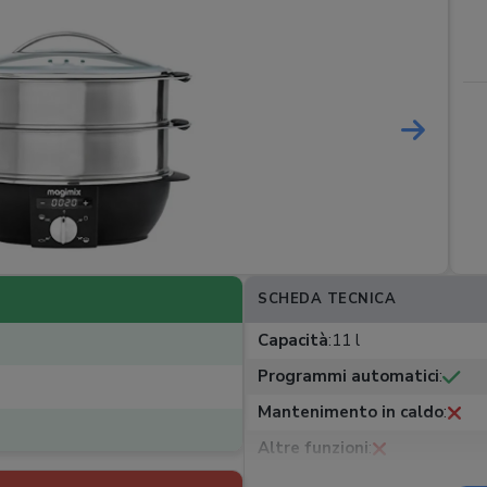
SCHEDA TECNICA
Capacità
:
11 l
Programmi automatici
:
Mantenimento in caldo
:
Altre funzioni
:
Infusore di aromi
: