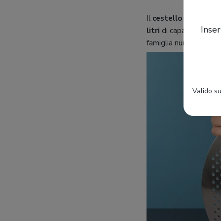
Il
cestello superiore
Inser
litri
di capacità, un v
famiglia numerosa.
Valido su