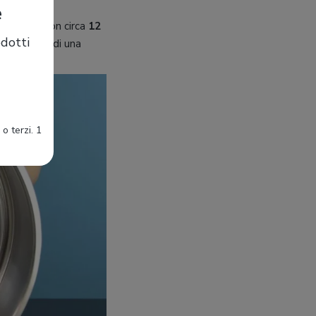
e
 cestello con circa
12
dotti
e esigenze di una
o terzi. 1