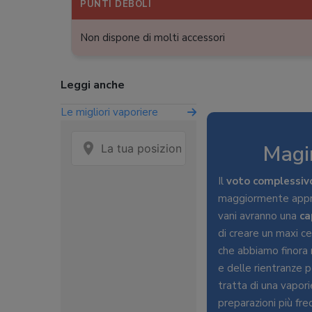
PUNTI DEBOLI
Non dispone di molti accessori
Leggi anche
Le migliori vaporiere
Magim
Il
voto complessiv
maggiormente apprezz
vani avranno una
ca
di creare un maxi ce
che abbiamo finora 
e delle rientranze p
tratta di una vapor
preparazioni più fre