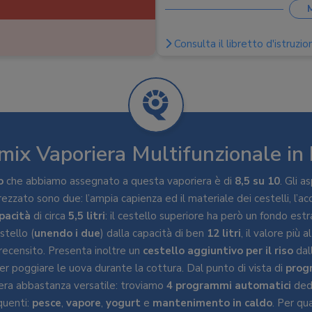
Potenza
:
1700 W
Peso
Consulta il libretto d'istruzion
:
5,15 kg
ix Vaporiera Multifunzionale in
o
che abbiamo assegnato a questa vaporiera è di
8,5 su 10
. Gli 
ato sono due: l’ampia capienza ed il materiale dei cestelli, l’acci
pacità
di circa
5,5 litri
: il cestello superiore ha però un fondo est
stello (
unendo i due
) dalla capacità di ben
12 litri
, il valore più a
recensito. Presenta inoltre un
cestello aggiuntivo per il riso
dal
er poggiare le uova durante la cottura. Dal punto di vista di
prog
iera abbastanza versatile: troviamo
4 programmi automatici
dedi
quenti:
pesce
,
vapore
,
yogurt
e
mantenimento in caldo
. Per qu