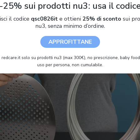
-25% sui prodotti nu3: usa il codic
ha il
fondo removibile
: estraendolo sarà possibile creare un unico
isci il codice
qsc0826it
e ottieni
25% di sconto
sui pro
alore decisamente molto abbondante che consente di soddisfare l
nu3, senza minimo d’ordine.
APPROFITTANE
 redcare.it solo su prodotti nu3 (max 300€), no prescrizione, baby food 
uso per persona, non cumulabile.