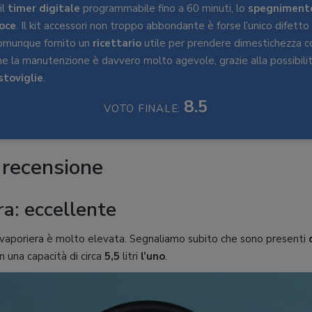
il
timer digitale
programmabile fino a 60 minuti, lo
spegniment
oce
. Il kit accessori non troppo abbondante è forse l’unico difett
comunque fornito un
ricettario
utile per prendere dimestichezza co
he la manutenzione è davvero molto agevole, grazie alla possibili
stoviglie
.
8.5
VOTO FINALE:
 recensione
ra: eccellente
 vaporiera è molto elevata. Segnaliamo subito che sono presenti
n una capacità di circa
5,5
litri
l’uno
.