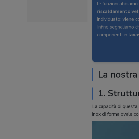
le funzioni abbiamo 
riscaldamento vel
individuato: viene 
Infine segnaliamo c
componenti in
lava
La nostra
1. Struttu
La capacità di questa
inox di forma ovale co