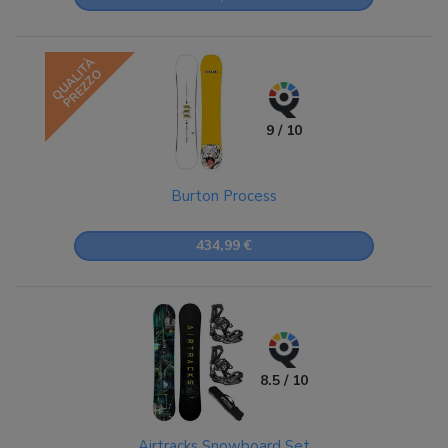
QUALITÀ
PREZZO
9 / 10
Burton Process
434,99 €
8.5 / 10
Airtracks Snowboard Set