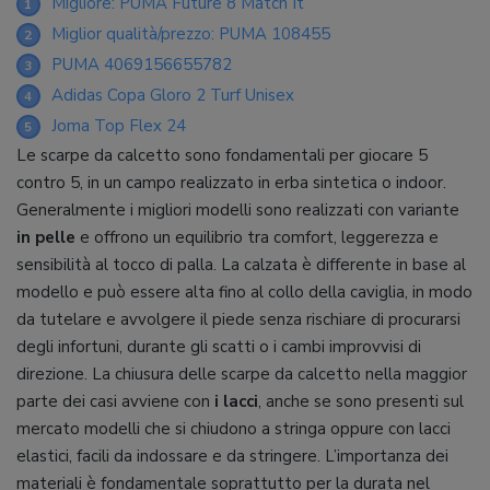
Migliore: PUMA Future 8 Match It
1
Miglior qualità/prezzo: PUMA 108455
2
PUMA 4069156655782
3
Adidas Copa Gloro 2 Turf Unisex
4
Joma Top Flex 24
5
Le scarpe da calcetto sono fondamentali per giocare 5
contro 5, in un campo realizzato in erba sintetica o indoor.
Generalmente i migliori modelli sono realizzati con variante
in pelle
e offrono un equilibrio tra comfort, leggerezza e
sensibilità al tocco di palla. La calzata è differente in base al
modello e può essere alta fino al collo della caviglia, in modo
da tutelare e avvolgere il piede senza rischiare di procurarsi
degli infortuni, durante gli scatti o i cambi improvvisi di
direzione. La chiusura delle scarpe da calcetto nella maggior
parte dei casi avviene con
i lacci
, anche se sono presenti sul
mercato modelli che si chiudono a stringa oppure con lacci
elastici, facili da indossare e da stringere. L’importanza dei
materiali è fondamentale soprattutto per la durata nel