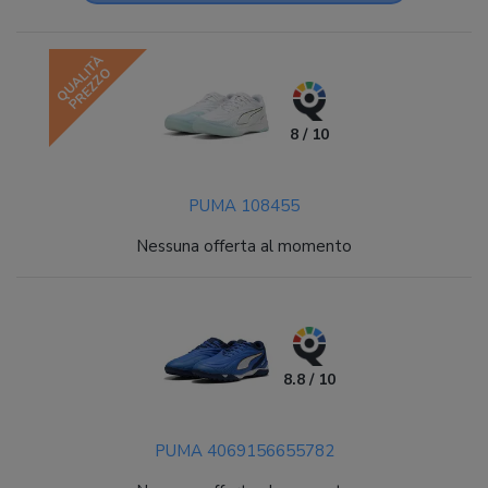
QUALITÀ
PREZZO
8 / 10
PUMA 108455
Nessuna offerta al momento
8.8 / 10
PUMA 4069156655782