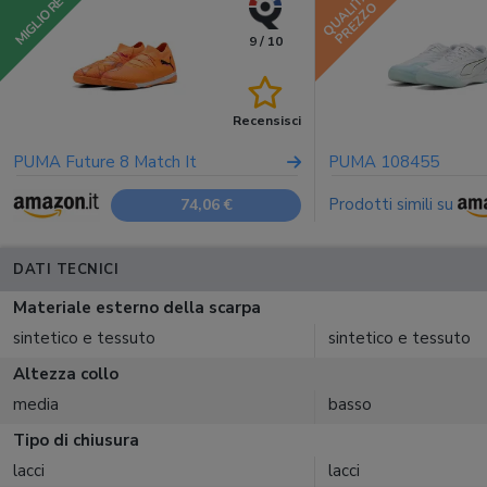
QUALITÀ
MIGLIORE
PREZZO
9 / 10
Recensisci
PUMA Future 8 Match It
PUMA 108455
Prodotti simili su
74,06 €
DATI TECNICI
Materiale esterno della scarpa
sintetico e tessuto
sintetico e tessuto
Altezza collo
media
basso
Tipo di chiusura
lacci
lacci