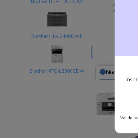
Brother DCP-L2620DW
Brother HL-L2400DWE
Brother MFC-L8900CDW
Nuovo
da (291
Inser
Valido su