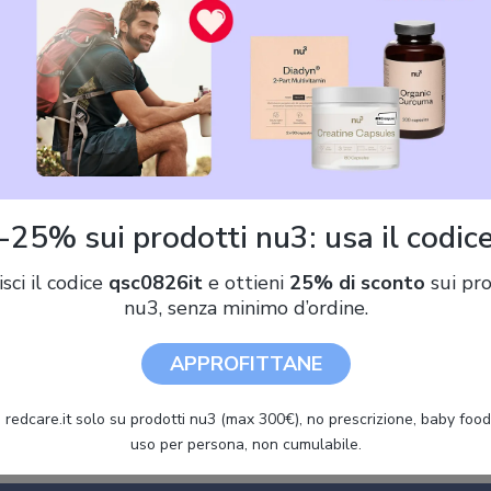
291,85 €
Avvisami quando il prezzo scende!
Offerte Brother MFC-J6540D
-25% sui prodotti nu3: usa il codic
,85 €)
isci il codice
qsc0826it
e ottieni
25% di sconto
sui pro
nu3, senza minimo d’ordine.
Brother Imprimante Multifonction 4-en-1 - BROTHER - Business
APPROFITTANE
Smart - Jet dencre - A3 - Couleur - Wi-Fi - MFCJ6540DWRE1
 redcare.it solo su prodotti nu3 (max 300€), no prescrizione, baby food 
uso per persona, non cumulabile.