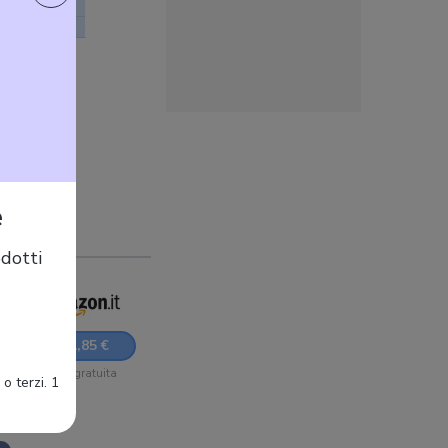
W
e
dotti
291,85 €
Sped. gratuita
o terzi. 1