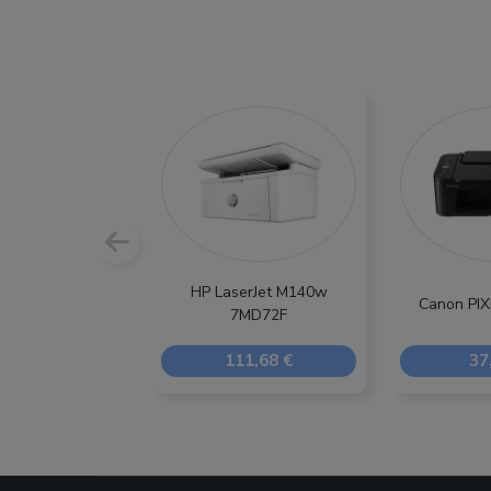
HP LaserJet M140w
Canon PI
7MD72F
111,68 €
37