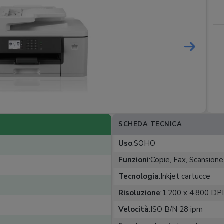
SCHEDA TECNICA
Uso
:
SOHO
Funzioni
:
Copie, Fax, Scansion
Tecnologia
:
Inkjet cartucce
Risoluzione
:
1.200 x 4.800 DPI
Velocità
:
ISO B/N 28 ipm